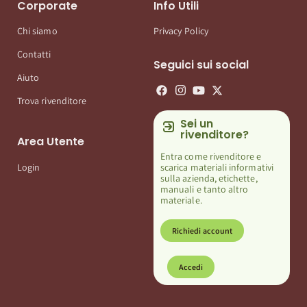
Corporate
Info Utili
Chi siamo
Privacy Policy
Contatti
Seguici sui social
Aiuto
Trova rivenditore
Sei un
rivenditore?
Area Utente
Entra come rivenditore e
scarica materiali informativi
Login
sulla azienda, etichette,
manuali e tanto altro
materiale.
Richiedi account
Accedi