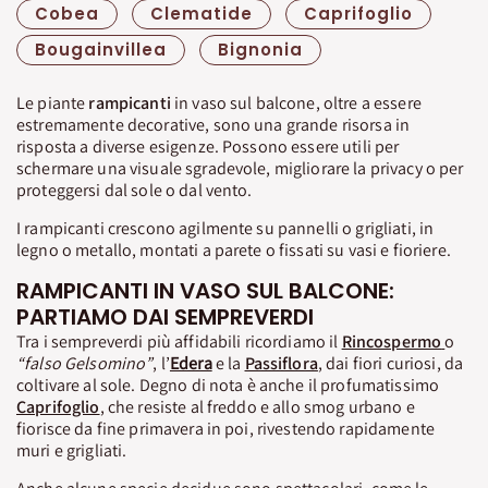
Cobea
Clematide
Caprifoglio
Bougainvillea
Bignonia
Le piante
rampicanti
in vaso sul balcone, oltre a essere
estremamente decorative, sono una grande risorsa in
risposta a diverse esigenze. Possono essere utili per
schermare una visuale sgradevole, migliorare la privacy o per
proteggersi dal sole o dal vento.
I rampicanti crescono agilmente su pannelli o grigliati, in
legno o metallo, montati a parete o fissati su vasi e fioriere.
RAMPICANTI IN VASO SUL BALCONE:
PARTIAMO DAI SEMPREVERDI
Tra i sempreverdi più affidabili ricordiamo il
Rincospermo
o
“falso Gelsomino”
, l’
Edera
e la
Passiflora
, dai fiori curiosi, da
coltivare al sole. Degno di nota è anche il profumatissimo
Caprifoglio
, che resiste al freddo e allo smog urbano e
fiorisce da fine primavera in poi, rivestendo rapidamente
muri e grigliati.