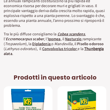
Le annuali rampicanti costituiscono la più rapida ed
economica risorsa per decorare muri e grigliati in vaso. Il
principale vantaggio deriva dalla crescita molto rapida, quasi
esplosiva rispetto a una pianta perenne. Lo svantaggio è che,
essendo una pianta annuale, l’anno prossimo si riproporrà il
problema.
Tra le più diffuse consigliamo la
Cobea scandens
,
l'
Eccremocarpus scaber
, l'
Ipomea
, il
Nasturzio
rampicante
(
Tropaeolum
), la
Dipladenia
o
Mandevilla
, il
Pisello odoroso
(
Lathyrus odoratus
), il
Convolvolus tricolor
e la
Thunbergia
alata
.
Prodotti in questo articolo