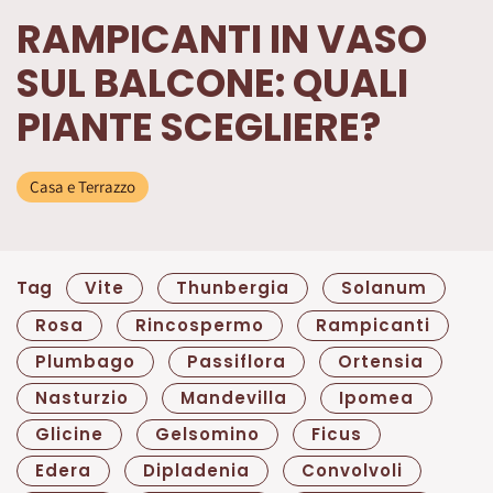
RAMPICANTI IN VASO
SUL BALCONE: QUALI
PIANTE SCEGLIERE?
Casa e Terrazzo
Tag
Vite
Thunbergia
Solanum
Rosa
Rincospermo
Rampicanti
Plumbago
Passiflora
Ortensia
Nasturzio
Mandevilla
Ipomea
Glicine
Gelsomino
Ficus
Edera
Dipladenia
Convolvoli