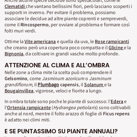
Anche alcune specie decidue sono spettacolari, come le
Clematidi
che vantano bellissimi fiori, però lasciano scoperti i
supporti in inverno. Per evitare il problema, possiamo
associare le decidue ad altre piante coprenti e sempreverdi,
come il
Rincospermo
, per ovviare al problema e formare così
folti muri verdi.
Ottime la
Vite americana
e quella da uva, le
Rose rampicanti
che creano però una copertura poco compatta e il
Glicine
e la
Bignonia
, da coltivare in grandi vasche molto profonde.
ATTENZIONE AL CLIMA E ALL’OMBRA
Nelle zone a clima mite la scelta può comprendere il
Gelsomino
, come
Jasminum azoricum
o
Jasminum
grandiflorum
, il
Plumbago
capensis
, il
Solanum
e la
Bougainvillea
, vigorose, veloci e fiorite a lungo.
In ombra totale sono poche le piante di successo: l'
Edera
e
l'
Ortensia rampicante
(
Hydrangea petiolaris
) sono coltivabili
anche al nord, mentre il folto arazzo di foglie di
Ficus repens
è adatto nei climi miti.
E SE PUNTASSIMO SU PIANTE ANNUALI?