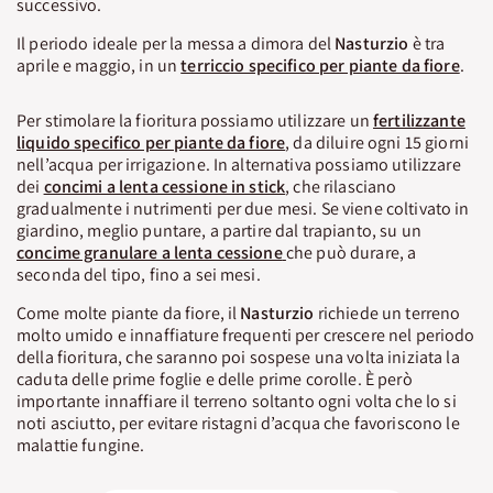
successivo.
Il periodo ideale per la messa a dimora del
Nasturzio
è tra
aprile e maggio, in un
terriccio specifico per piante da fiore
.
Per stimolare la fioritura possiamo utilizzare un
fertilizzante
liquido specifico per piante da fiore
, da diluire ogni 15 giorni
nell’acqua per irrigazione. In alternativa possiamo utilizzare
dei
concimi a lenta cessione in stick
, che rilasciano
gradualmente i nutrimenti per due mesi. Se viene coltivato in
giardino, meglio puntare, a partire dal trapianto, su un
concime granulare a lenta cessione
che può durare, a
seconda del tipo, fino a sei mesi.
Come molte piante da fiore, il
Nasturzio
richiede un terreno
molto umido e innaffiature frequenti per crescere nel periodo
della fioritura, che saranno poi sospese una volta iniziata la
caduta delle prime foglie e delle prime corolle. È però
importante innaffiare il terreno soltanto ogni volta che lo si
noti asciutto, per evitare ristagni d’acqua che favoriscono le
malattie fungine.