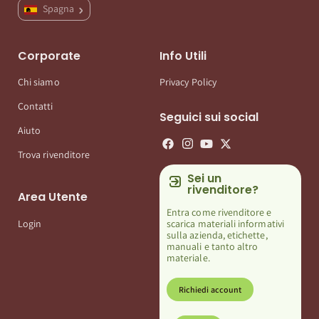
Spagna
Corporate
Info Utili
Chi siamo
Privacy Policy
Contatti
Seguici sui social
Aiuto
Trova rivenditore
Sei un
rivenditore?
Area Utente
Entra come rivenditore e
scarica materiali informativi
Login
sulla azienda, etichette,
manuali e tanto altro
materiale.
Richiedi account