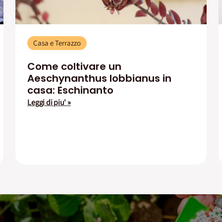
Casa e Terrazzo
Come coltivare un
Aeschynanthus lobbianus in
casa: Eschinanto
Leggi di piu' »