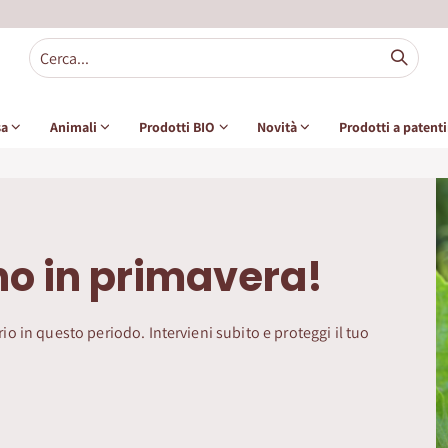
sa
Animali
Prodotti BIO
Novità
Prodotti a patent
opo l’inverno
 nutrimento crescono deboli. Scegli i concimi adatti e