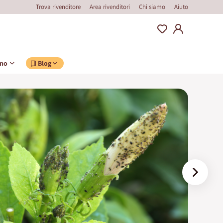
Trova rivenditore
Area rivenditori
Chi siamo
Aiuto
ino
Blog
I
Afid
›
orto