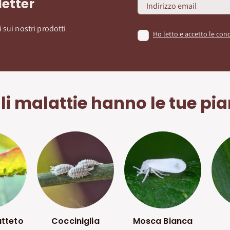
letter
 sui nostri prodotti
Ho letto e accetto le cond
i malattie hanno le tue pi
utteto
Cocciniglia
Mosca Bianca