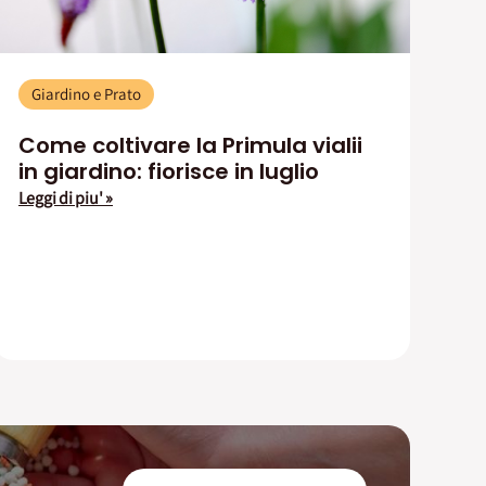
Giardino e Prato
Come coltivare la Primula vialii
in giardino: fiorisce in luglio
Leggi di piu' »