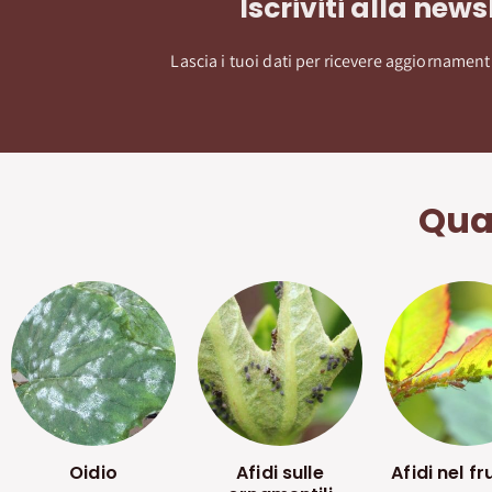
Iscriviti alla news
Lascia i tuoi dati per ricevere aggiornamenti
Qual
Oidio
Afidi sulle
Afidi nel fr