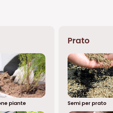
Prato
one piante
Semi per prato