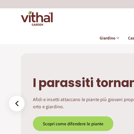
Giardino
Ca
Nutri le piante d
Ad aprile piante e prato ripartono: senza il giusto
‹
stimola una crescita sana.
Scopri i nostri concimi