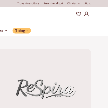
Trova rivenditore
Area rivenditori
Chi siamo
Aiuto
ino
Blog