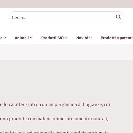
sa
Animali
Prodotti BIO
Novità
Prodotti a patent
rredo caratterizzati da un’ampia gamma di fragranze, con
sono prodotte con materie prime interamente naturali,
e inoltre una collezione di eleganti candele profumate.