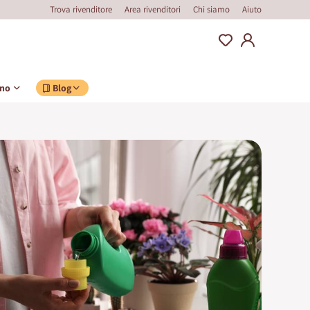
Trova rivenditore
Area rivenditori
Chi siamo
Aiuto
ino
Blog