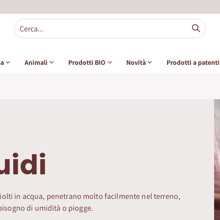
sa
Animali
Prodotti BIO
Novità
Prodotti a patent
uidi
sciolti in acqua, penetrano molto facilmente nel terreno,
 bisogno di umidità o piogge.