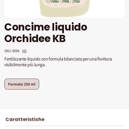
Vai
Concime liquido
all'inizio
della
Orchidee KB
galleria
di
immagini
SKU: 
6094
KB
Fertilizzante liquido con formula bilanciata per una fioritura
visibilmente più lunga.
Formato
250 ml
Caratteristiche