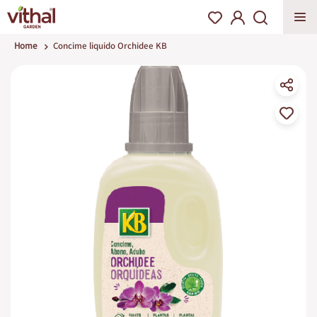
Home
Concime liquido Orchidee KB
Vai
alla
fine
della
galleria
di
immagini