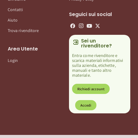
Contatti
Seguici sui social
Aiuto
Trova rivenditore
Sei un
rivenditore?
Area Utente
Entra come rivenditore e
scarica materiali informativi
Login
sulla azienda, etichette,
manuali e tanto altro
materiale.
Richiedi account
Accedi