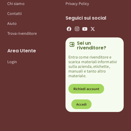
Chi siamo
Privacy Policy
Contatti
Seguici sui social
Aiuto
Trova rivenditore
Sei un
rivenditore?
Area Utente
Entra come rivenditore e
scarica materiali informativi
Login
sulla azienda, etichette,
manuali e tanto altro
materiale.
Richiedi account
Accedi