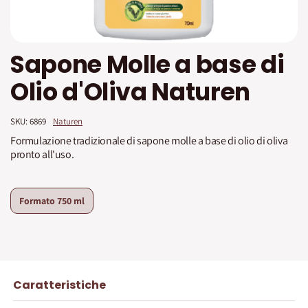
Vai
Sapone Molle a base di
all'inizio
della
Olio d'Oliva Naturen
galleria
di
immagini
SKU: 
6869
Naturen
Formulazione tradizionale di sapone molle a base di olio di oliva
pronto all'uso.
Formato
750 ml
Caratteristiche