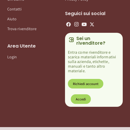
Contatti
Seguici sui social
Aiuto
Trova rivenditore
Sei un
rivenditore?
Area Utente
Entra come rivenditore e
scarica materiali informativi
Login
sulla azienda, etichette,
manuali e tanto altro
materiale.
Richiedi account
Accedi