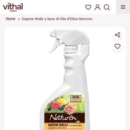
Home
Sapone Molle a base di Olio d'Oliva Naturen
Vai
alla
fine
della
galleria
di
immagini