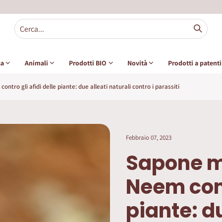
sa
Animali
Prodotti BIO
Novità
Prodotti a patent
ntro gli afidi delle piante: due alleati naturali contro i parassiti
Febbraio 07, 2023
Sapone mo
Neem cont
piante: du