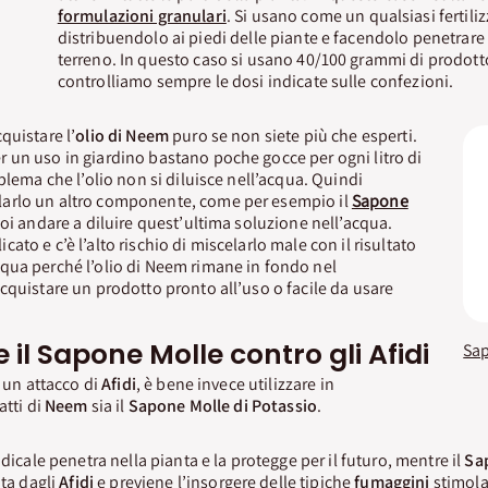
formulazioni granulari
. Si usano come un qualsiasi fertili
distribuendolo ai piedi delle piante e facendolo penetrar
terreno. In questo caso si usano 40/100 grammi di prodo
controlliamo sempre le dosi indicate sulle confezioni.
quistare l’
olio di Neem
puro se non siete più che esperti.
 un uso in giardino bastano poche gocce per ogni litro di
blema che l’olio non si diluisce nell’acqua. Quindi
arlo un altro componente, come per esempio il
Sapone
poi andare a diluire quest’ultima soluzione nell’acqua.
to e c’è l’alto rischio di miscelarlo male con il risultato
qua perché l’olio di Neem rimane in fondo nel
cquistare un prodotto pronto all’uso o facile da usare
 il Sapone Molle contro gli Afidi
i un attacco di
Afidi
, è bene invece utilizzare in
atti di
Neem
sia il
Sapone Molle di Potassio
.
adicale penetra nella pianta e la protegge per il futuro, mentre il
Sa
ta dagli
Afidi
e previene l’insorgere delle tipiche
fumaggini
stimola