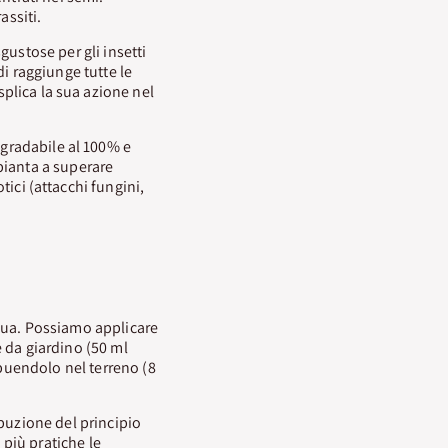
assiti.
gustose per gli insetti
di raggiunge tutte le
splica la sua azione nel
egradabile al 100% e
pianta a superare
otici (attacchi fungini,
cqua. Possiamo applicare
e da giardino (50 ml
ribuendolo nel terreno (8
ibuzione del principio
o più pratiche le