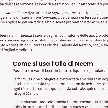
lia dell’osservazione: l’albero di
Neem
non veniva attaccato dai par
l’
azadiractina
svolge un’azione
fagorepellente
e rende le foglie dis
olge anche un’azione
translaminare
, cioè penetra nei tessuti e quin
iene applicato per via radicale ha discrete proprietà sistemiche ed e
Neem
non influenza l’azione degli impollinatori e delle api. È biod
o concime organico azotato, particolarmente utile per aiutare la 
to a stress abiotici (carenze idriche, salinità del terreno, ecc.) e bi
tti fogliari e radicali).
Come si usa l’Olio di Neem
Possiamo trovare il
Neem
in formato liquido o granulare.
La
formulazione biologica
è concentrata e va diluita in a
la soluzione per via fogliare, con un normale nebulizzator
ogni 10 litri d’acqua), oppure per via radicale, quindi dist
ml ogni 10 mq).
La distribuzione radicale stimola l’assorbimento e la distr
attivo in tutte le parti della pianta. In questo caso risultan