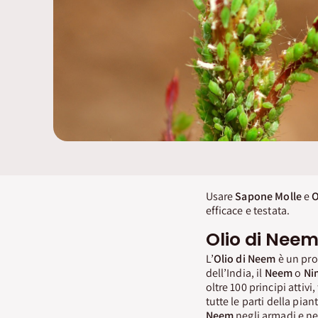
Usare
Sapone Molle
e
O
efficace e testata.
Olio di Neem 
L’
Olio di Neem
è un pro
dell’India, il
Neem
o
Ni
oltre 100 principi attivi, 
tutte le parti della pi
Neem
negli armadi e nei