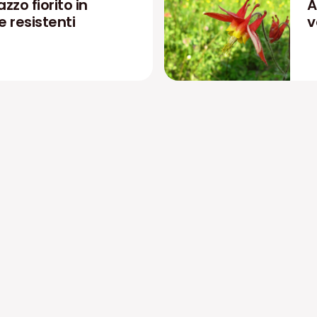
zzo fiorito in
A
 e resistenti
v