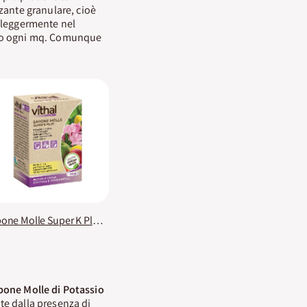
zzante granulare, cioè
e leggermente nel
tto ogni mq. Comunque
Sapone Molle Super K Plus Vithal Bio
pone Molle
di Potassio
te dalla presenza di