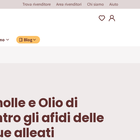
Trova rivenditore
Area rivenditori
Chi siamo
Aiuto
ino
Blog
lle e Olio di
ro gli afidi delle
e alleati