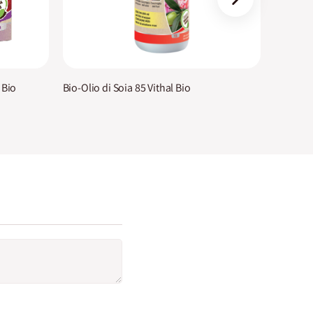
 Bio
Bio-Olio di Soia 85 Vithal Bio
Tripla 