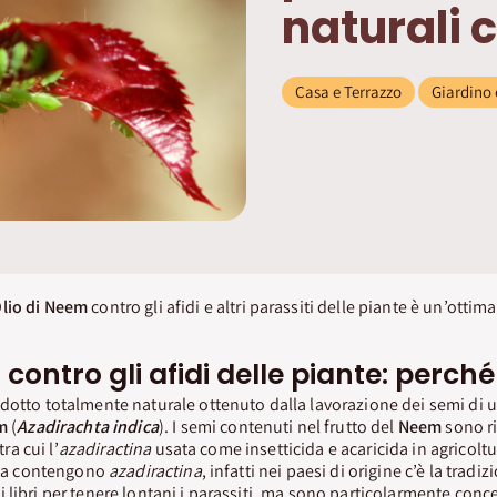
naturali c
Casa e Terrazzo
Giardino 
lio di Neem
contro gli afidi e altri parassiti delle piante è un’otti
contro gli afidi delle piante: perché
dotto totalmente naturale ottenuto dalla lavorazione dei semi di u
m
(
Azadirachta indica
). I semi contenuti nel frutto del
Neem
sono ri
tra cui l’
azadiractina
usata come insetticida e acaricida in agricolt
anta contengono
azadiractina
, infatti nei paesi di origine c’è la tradiz
 libri per tenere lontani i parassiti, ma sono particolarmente conce