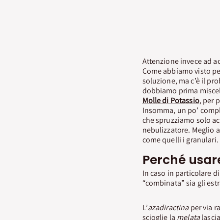
Attenzione invece ad ac
Come abbiamo visto per
soluzione, ma c’è il pro
dobbiamo prima miscel
Molle di Potassio
, per 
Insomma, un po’ complica
che spruzziamo solo ac
nebulizzatore. Meglio a
come quelli i granulari.
Perché usare
In caso in particolare d
“combinata” sia gli estr
L’
azadiractina
per via r
scioglie la
melata
lascia