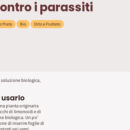
ontro i parassiti
e Prato
Bio
Orto e Frutteto
ma soluzione biologica,
 usarlo
na pianta originaria
cchi di limonoidi e di
ura biologica. Un po’
ione di inserire foglie di
ntrati nei semi.