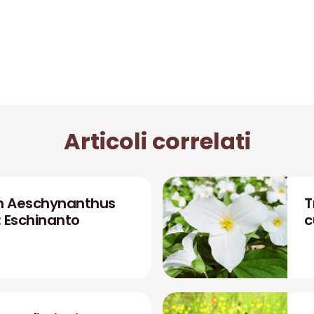
Articoli correlati
n Aeschynanthus
T
: Eschinanto
c