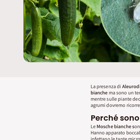
La presenza di
Aleurod
bianche
ma sono un tem
mentre sulle piante dec
agrumi dovremo ricorrer
Perché sono 
Le
Mosche bianche
s
on
Hanno apparato boccal
infettano le tante micro