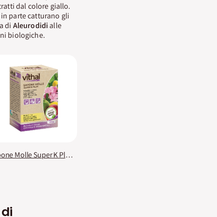
atti dal colore giallo.
n parte catturano gli
a di
Aleurodidi
alle
ni biologiche.
Sapone Molle Super K Plus Vithal Bio
di