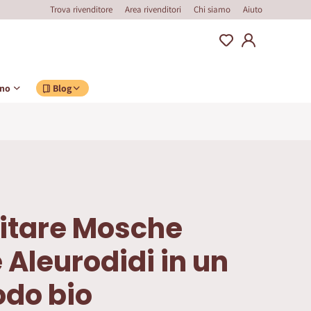
Trova rivenditore
Area rivenditori
Chi siamo
Aiuto
ino
Blog
itare Mosche
 Aleurodidi in un
odo bio