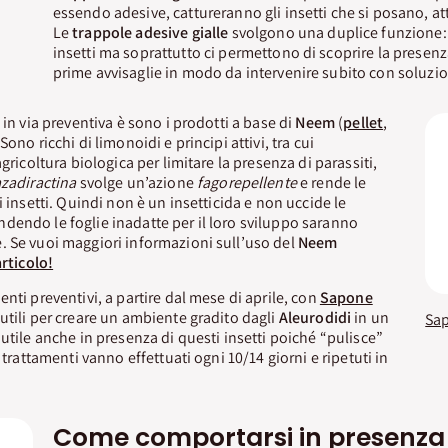
essendo adesive, cattureranno gli insetti che si posano, attr
Le
trappole adesive gialle
svolgono una duplice funzione: i
insetti ma soprattutto ci permettono di scoprire la presenz
prime avvisaglie in modo da intervenire subito con soluzio
 in via preventiva è sono i prodotti a base di
Neem
(
pellet
,
 Sono ricchi di limonoidi e principi attivi, tra cui
agricoltura biologica per limitare la presenza di parassiti,
zadiractina
svolge un’azione
fagorepellente
e rende le
i insetti. Quindi non è un insetticida e non uccide le
ndendo le foglie inadatte per il loro sviluppo saranno
. Se vuoi maggiori informazioni sull’uso del
Neem
rticolo!
nti preventivi, a partire dal mese di aprile, con
Sapone
tili per creare un ambiente gradito dagli
Aleurodidi
in un
utile anche in presenza di questi insetti poiché “pulisce”
 I trattamenti vanno effettuati ogni 10/14 giorni e ripetuti in
Come comportarsi in presenza 