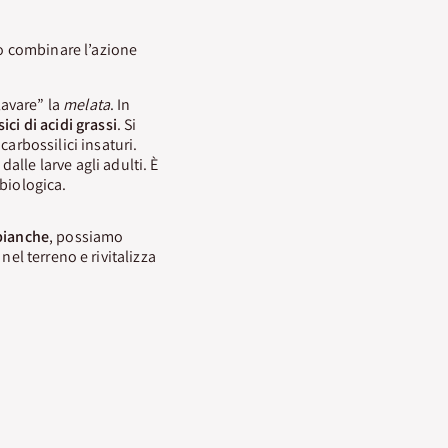
 combinare l’azione
“lavare” la
melata
. In
ici di acidi grassi
. Si
carbossilici insaturi.
 dalle larve agli adulti. È
 biologica.
bianche
, possiamo
nel terreno e rivitalizza