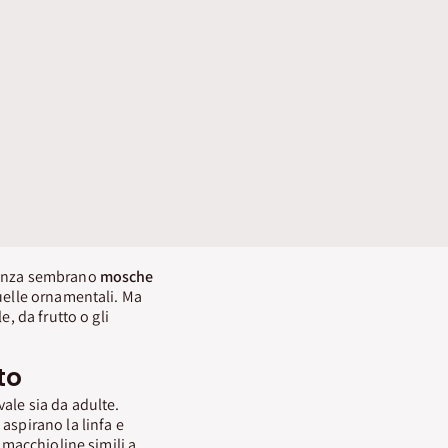
arenza sembrano
mosche
quelle ornamentali. Ma
le, da frutto o gli
to
vale sia da adulte.
e aspirano la linfa e
 macchioline simili a