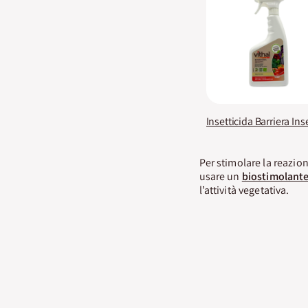
Per stimolare la reazio
usare un
biostimolant
l’attività vegetativa.