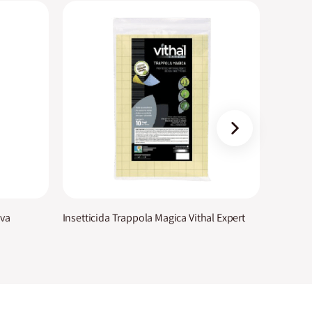
›
iva
Insetticida Trappola Magica Vithal Expert
Insettic