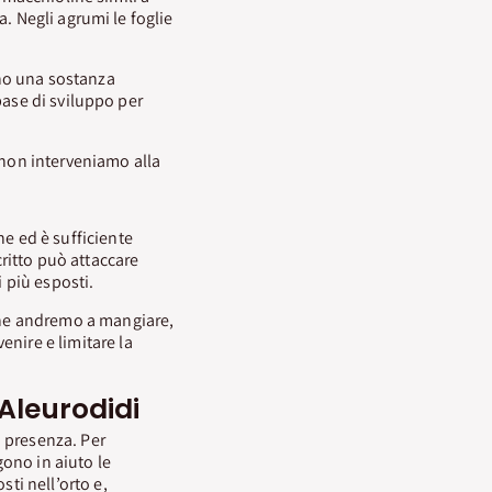
. Negli agrumi le foglie
ano una sostanza
base di sviluppo per
 non interveniamo alla
he ed è sufficiente
ritto può attaccare
 più esposti.
 che andremo a mangiare,
enire e limitare la
Aleurodidi
o presenza. Per
gono in aiuto le
sti nell’orto e,