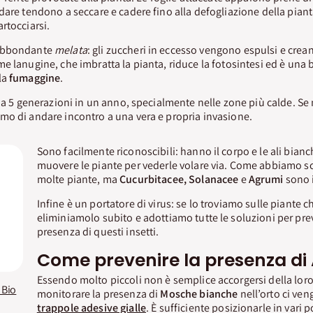
dare tendono a seccare e cadere fino alla defogliazione della pianta
rtocciarsi.
’abbondante
melata
: gli zuccheri in eccesso vengono espulsi e cre
e lanugine, che imbratta la pianta, riduce la fotosintesi ed è una 
la
fumaggine
.
o a 5 generazioni in un anno, specialmente nelle zone più calde. Se
mo di andare incontro a una vera e propria invasione.
Sono facilmente riconoscibili: hanno il corpo e le ali bianc
muovere le piante per vederle volare via. Come abbiamo sc
molte piante, ma
Cucurbitacee, Solanacee
e
Agrumi
sono i
Infine è un portatore di virus: se lo troviamo sulle piante
eliminiamolo subito e adottiamo tutte le soluzioni per prev
presenza di questi insetti.
Come prevenire la presenza di 
Essendo molto piccoli non è semplice accorgersi della lor
 Bio
monitorare la presenza di
Mosche bianche
nell’orto ci ven
trappole adesive gialle
. È sufficiente posizionarle in vari po