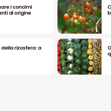
are i concimi
C
zanti di origine
b
 della rizosfera: a
O
q