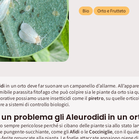
Bio
Orto e Frutteto
idi
in un orto deve far suonare un campanello d’allarme. All’app
ibile parassita fitofago che può colpire sia le piante da orto sia 
orative possiamo usare insetticidi come il
piretro
, su quelle ortico
e a sistemi di controllo biologici.
un problema gli Aleurodidi in un or
o sempre pericolose perché si cibano delle piante sia allo stato lar
e pungente-succhiante, come gli
Afidi
o le
Cocciniglie
, con il qual
-ferite provocate alla pianta. Le foglie attaccate appaiono piene di