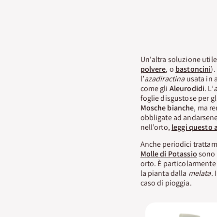
Un'altra soluzione utile
polvere
, o
bastoncini
).
l’
azadiractina
usata in 
come gli
Aleurodidi
. L’
a
foglie disgustose per gl
Mosche bianche
, ma re
obbligate ad andarsene
nell’orto,
leggi questo a
Anche periodici trattame
Molle di Potassio
sono u
orto. È particolarmente 
la pianta dalla
melata
.
caso di pioggia.