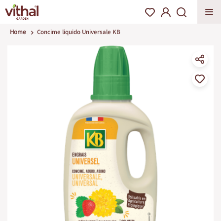
Home
Concime liquido Universale KB
Vai
alla
fine
della
galleria
di
immagini