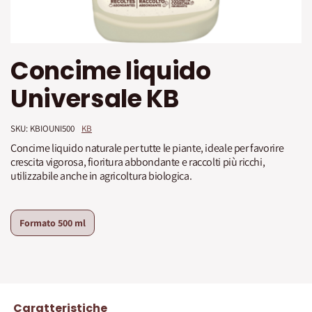
Vai
Concime liquido
all'inizio
della
Universale KB
galleria
di
immagini
SKU: 
KBIOUNI500
KB
Concime liquido naturale per tutte le piante, ideale per favorire
crescita vigorosa, fioritura abbondante e raccolti più ricchi,
utilizzabile anche in agricoltura biologica.
Formato
500 ml
Caratteristiche