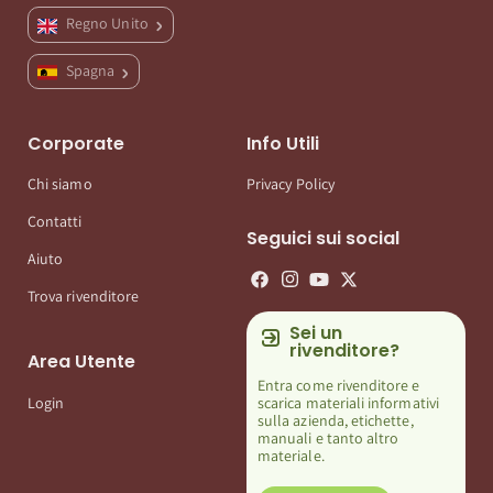
Regno Unito
Spagna
Corporate
Info Utili
Chi siamo
Privacy Policy
Contatti
Seguici sui social
Aiuto
Trova rivenditore
Sei un
rivenditore?
Area Utente
Entra come rivenditore e
scarica materiali informativi
Login
sulla azienda, etichette,
manuali e tanto altro
materiale.