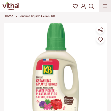
Home
Concime liquido Gerani KB
Vai
alla
fine
della
galleria
di
immagini