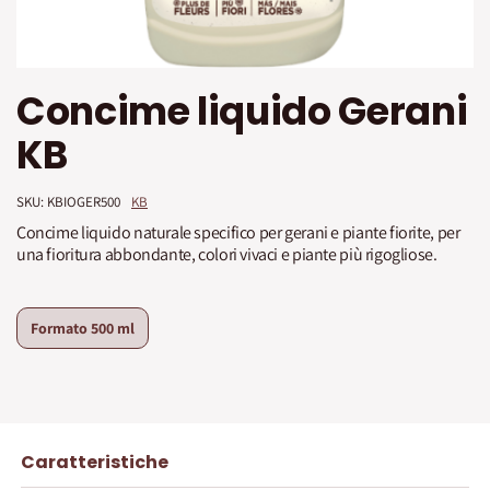
Vai
Concime liquido Gerani
all'inizio
della
KB
galleria
di
immagini
SKU: 
KBIOGER500
KB
Concime liquido naturale specifico per gerani e piante fiorite, per
una fioritura abbondante, colori vivaci e piante più rigogliose.
Formato
500 ml
Caratteristiche