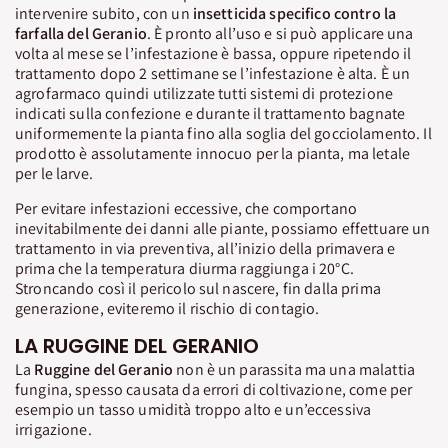
intervenire subito, con un
insetticida specifico contro la
farfalla del Geranio
. È pronto all’uso e si può applicare una
volta al mese se l’infestazione è bassa, oppure ripetendo il
trattamento dopo 2 settimane se l’infestazione è alta. È un
agrofarmaco quindi utilizzate tutti sistemi di protezione
indicati sulla confezione e durante il trattamento bagnate
uniformemente la pianta fino alla soglia del gocciolamento. Il
prodotto è assolutamente innocuo per la pianta, ma letale
per le larve.
Per evitare infestazioni eccessive, che comportano
inevitabilmente dei danni alle piante, possiamo effettuare un
trattamento in via preventiva, all’inizio della primavera e
prima che la temperatura diurma raggiunga i 20°C.
Stroncando così il pericolo sul nascere, fin dalla prima
generazione, eviteremo il rischio di contagio.
LA RUGGINE DEL GERANIO
La
Ruggine del Geranio
non è un parassita ma una malattia
fungina, spesso causata da errori di coltivazione, come per
esempio un tasso umidità troppo alto e un’eccessiva
irrigazione.