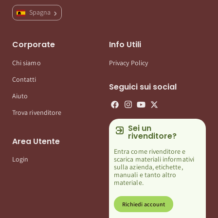
Spagna
Corporate
Info Utili
Chi siamo
Privacy Policy
Contatti
Seguici sui social
Aiuto
Trova rivenditore
Sei un
rivenditore?
Area Utente
Entra come rivenditore e
scarica materiali informativi
Login
sulla azienda, etichette,
manuali e tanto altro
materiale.
Richiedi account