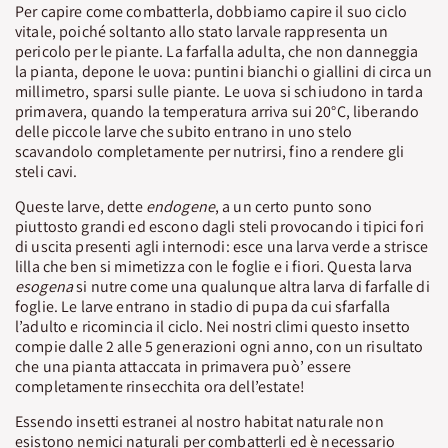
Per capire come combatterla, dobbiamo capire il suo ciclo
vitale, poiché soltanto allo stato larvale rappresenta un
pericolo per le piante. La farfalla adulta, che non danneggia
la pianta, depone le uova: puntini bianchi o giallini di circa un
millimetro, sparsi sulle piante. Le uova si schiudono in tarda
primavera, quando la temperatura arriva sui 20°C, liberando
delle piccole larve che subito entrano in uno stelo
scavandolo completamente per nutrirsi, fino a rendere gli
steli cavi.
Queste larve, dette
endogene
, a un certo punto sono
piuttosto grandi ed escono dagli steli provocando i tipici fori
di uscita presenti agli internodi: esce una larva verde a strisce
lilla che ben si mimetizza con le foglie e i fiori. Questa larva
esogena
si nutre come una qualunque altra larva di farfalle di
foglie. Le larve entrano in stadio di pupa da cui sfarfalla
l’adulto e ricomincia il ciclo. Nei nostri climi questo insetto
compie dalle 2 alle 5 generazioni ogni anno, con un risultato
che una pianta attaccata in primavera può’ essere
completamente rinsecchita ora dell’estate!
Essendo insetti estranei al nostro habitat naturale non
esistono nemici naturali per combatterli ed è necessario