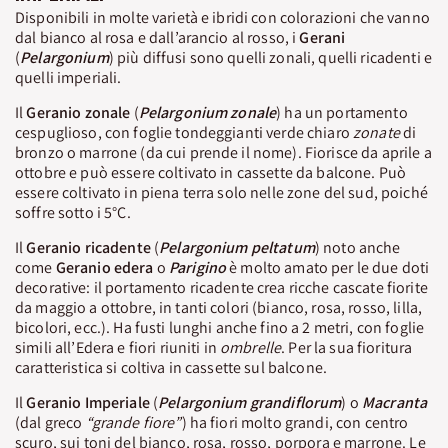
Disponibili in molte varietà e ibridi con colorazioni che vanno
dal bianco al rosa e dall’arancio al rosso, i
Gerani
(
Pelargonium
) più diffusi sono quelli zonali, quelli ricadenti e
quelli imperiali.
Il
Geranio zonale
(
Pelargonium zonale
) ha un portamento
cespuglioso, con foglie tondeggianti verde chiaro
zonate
di
bronzo o marrone (da cui prende il nome). Fiorisce da aprile a
ottobre e può essere coltivato in cassette da balcone. Può
essere coltivato in piena terra solo nelle zone del sud, poiché
soffre sotto i 5°C.
Il
Geranio ricadente
(
Pelargonium peltatum
) noto anche
come
Geranio edera
o
Parigino
è molto amato per le due doti
decorative: il portamento ricadente crea ricche cascate fiorite
da maggio a ottobre, in tanti colori (bianco, rosa, rosso, lilla,
bicolori, ecc.). Ha fusti lunghi anche fino a 2 metri, con foglie
simili all’Edera e fiori riuniti in
ombrelle
. Per la sua fioritura
caratteristica si coltiva in cassette sul balcone.
Il
Geranio Imperiale
(
Pelargonium grandiflorum
) o
Macranta
(dal greco
“grande fiore”
) ha fiori molto grandi, con centro
scuro, sui toni del bianco, rosa, rosso, porpora e marrone. Le