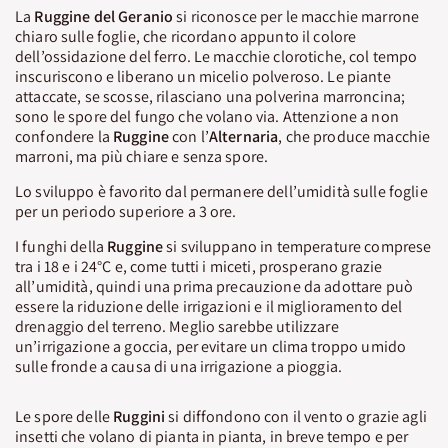
La
Ruggine del Geranio
si riconosce per le macchie marrone
chiaro sulle foglie, che ricordano appunto il colore
dell’ossidazione del ferro. Le macchie clorotiche, col tempo
inscuriscono e liberano un micelio polveroso. Le piante
attaccate, se scosse, rilasciano una polverina marroncina;
sono le spore del fungo che volano via. Attenzione a non
confondere la
Ruggine
con l’
Alternaria
, che produce macchie
marroni, ma più chiare e senza spore.
Lo sviluppo è favorito dal permanere dell’umidità sulle foglie
per un periodo superiore a 3 ore.
I funghi della
Ruggine
si sviluppano in temperature comprese
tra i 18 e i 24°C e, come tutti i miceti, prosperano grazie
all’umidità, quindi una prima precauzione da adottare può
essere la riduzione delle irrigazioni e il miglioramento del
drenaggio del terreno. Meglio sarebbe utilizzare
un’irrigazione a goccia, per evitare un clima troppo umido
sulle fronde a causa di una irrigazione a pioggia.
Le spore delle
Ruggini
si diffondono con il vento o grazie agli
insetti che volano di pianta in pianta, in breve tempo e per