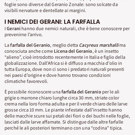
foglie sono diverse dal Geranio Zonale: sono solcate da
visibili nervature e dentellate ai margini.
I NEMICI DEI GERANI: LA FARFALLA
I
Gerani
hanno due nemici naturali, che è bene conoscere per
prevenirne l’arrivo.
La
farfalla del Geranio
, meglio detta
Cacyreus marshalli
ma
conosciuta anche come
Licena del Geranio
, è un insetto
“alieno”, cioè introdotto recentemente in Italia e figlio della
globalizzazione. Dall’Africa si è diffuso a macchia d’olio in
tutta Europa, dove non ci sono i predatori naturali presenti
nei paesi d’origine e dove hanno trovano condizioni
climatiche favorevoli.
È possibile riconoscere una
farfalla del Geranio
per le ali
grigie o marrone chiaro lunghe circa 30 mm, striate color
crema nella loro forma adulta e per il verde chiaro delle larve
grosse circa 10 mm. Le piante infestate dall’insetto hanno
delle macchie scure sui petali dei fiori o dei buchi nelle foglie,
lasciati dalle larve affamate. Si distingue dalle altre farfalle
perché le ali posteriori terminano con una “codina” tipica.