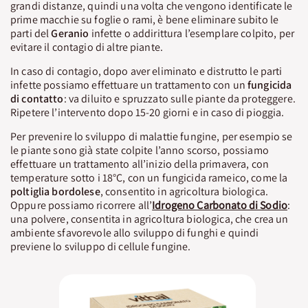
grandi distanze, quindi una volta che vengono identificate le
prime macchie su foglie o rami, è bene eliminare subito le
parti del
Geranio
infette o addirittura l’esemplare colpito, per
evitare il contagio di altre piante.
In caso di contagio, dopo aver eliminato e distrutto le parti
infette possiamo effettuare un trattamento con un
fungicida
di contatto
: va diluito e spruzzato sulle piante da proteggere.
Ripetere l’intervento dopo 15-20 giorni e in caso di pioggia.
Per prevenire lo sviluppo di malattie fungine, per esempio se
le piante sono già state colpite l’anno scorso, possiamo
effettuare un trattamento all’inizio della primavera, con
temperature sotto i 18°C, con un fungicida rameico, come la
poltiglia bordolese
, consentito in agricoltura biologica.
Oppure possiamo ricorrere all’
Idrogeno Carbonato di Sodio
:
una polvere, consentita in agricoltura biologica, che crea un
ambiente sfavorevole allo sviluppo di funghi e quindi
previene lo sviluppo di cellule fungine.