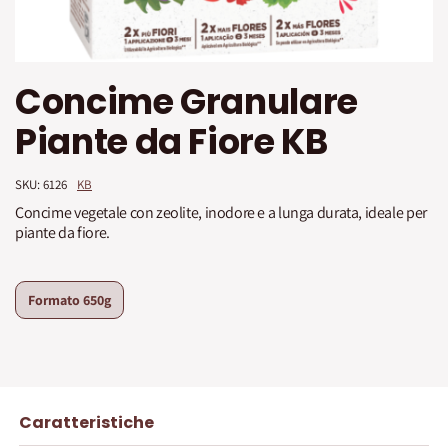
Vai
Concime Granulare
all'inizio
della
Piante da Fiore KB
galleria
di
immagini
SKU: 
6126
KB
Concime vegetale con zeolite, inodore e a lunga durata, ideale per
piante da fiore.
Formato
650g
Caratteristiche