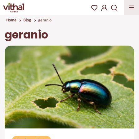
Home
Blog
geranio
geranio