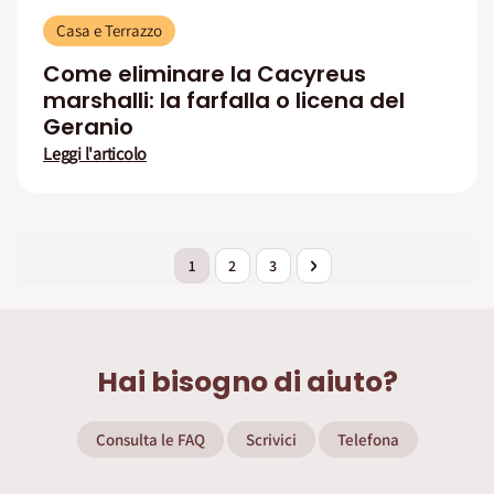
Casa e Terrazzo
Come eliminare la Cacyreus
marshalli: la farfalla o licena del
Geranio
Leggi l'articolo
Pagina
Attualmente stai leggendo la pagina
Pagina
Pagina
Pagina
Successivo
1
2
3
Hai bisogno di aiuto?
Consulta le FAQ
Scrivici
Telefona