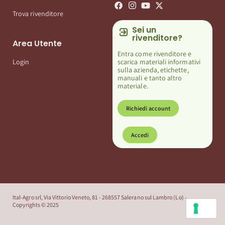
Trova rivenditore
Sei un
rivenditore?
Area Utente
Entra come rivenditore e
scarica materiali informativi
Login
sulla azienda, etichette,
manuali e tanto altro
materiale.
Richiedi account
Accedi
Ital-Agro srl, Via Vittorio Veneto, 81 - 268557 Salerano sul Lambro (Lo) -
Copyrights © 2025