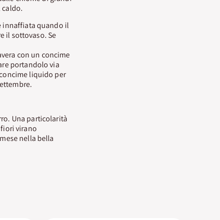
l caldo.
e innaffiata quando il
e il sottovaso. Se
mavera con un concime
lare portandolo via
 concime liquido per
 settembre.
ro. Una particolarità
 fiori virano
 mese nella bella