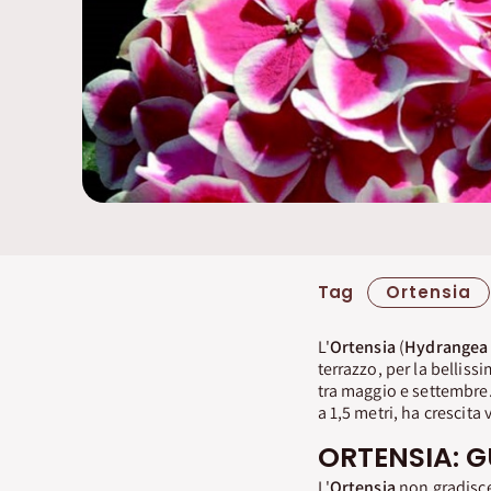
Tag
Ortensia
L'
Ortensia
(
Hydrangea
terrazzo, per la belliss
tra maggio e settembre. 
a 1,5 metri, ha crescita 
ORTENSIA: G
L'
Ortensia
non gradisce 