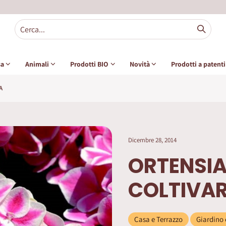
sa
Animali
Prodotti BIO
Novità
Prodotti a patent
A
Dicembre 28, 2014
ORTENSIA
COLTIVA
Casa e Terrazzo
Giardino 