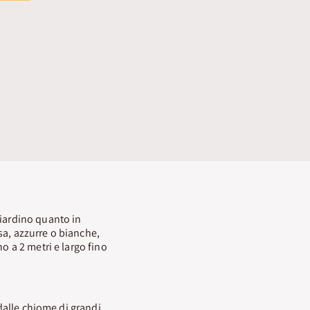
 giardino quanto in
osa, azzurre o bianche,
o a 2 metri e largo fino
 dalle chiome di grandi