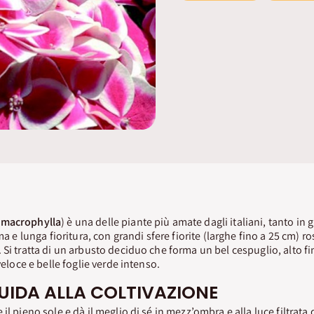
 macrophylla
) è una delle piante più amate dagli italiani, tanto in
ima e lunga fioritura, con grandi sfere fiorite (larghe fino a 25 cm) r
Si tratta di un arbusto deciduo che forma un bel cespuglio, alto fin
veloce e belle foglie verde intenso.
UIDA ALLA COLTIVAZIONE
il pieno sole e dà il meglio di sé in mezz’ombra e alla luce filtrata