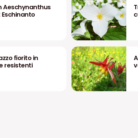
n Aeschynanthus
T
: Eschinanto
c
zzo fiorito in
A
 e resistenti
v