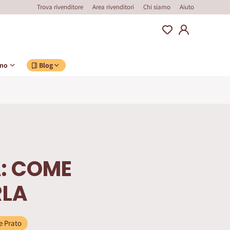
Trova rivenditore
Area rivenditori
Chi siamo
Aiuto
ino
Blog
: COME
RLA
e Prato