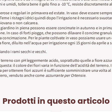
hi e umidi, tollera bene il gelo fino a -10 °C, resiste discretamente a
nerose e regolari in primavera ed estate. In vaso deve essere sempr
. Teme i ristagni idrici quindi dopo l'irrigazione è necessario svuotar
piovana o non calcarea.
n giardino in piena possono essere concimate in autunno e in pri
one. In caso di forti piogge, che possono dilavare il concime granu
 la concimazione. Per le piante coltivate in vaso possiamo usare un
 fiore, diluito nell'acqua per irrigazione ogni 15 giorni da aprile a
liando i rami secchi e vecchi.
 terreno con pH leggermente acido, soprattutto quelle a fiore azzur
uesta: il colore dei fiori varia in funzione dell'acidità del terreno. I
 per ottenere fiori azzurri è sufficiente somministrare una volta al
i ferro, venduto anche come
azzurrante per Ortensie.
Prodotti in questo articolo