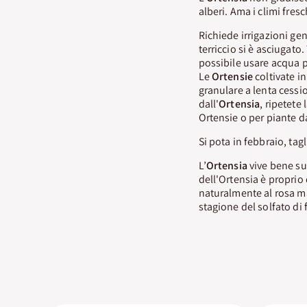
alberi. Ama i climi fresc
Richiede irrigazioni ge
terriccio si è asciugato
possibile usare acqua 
Le
Ortensie
coltivate i
granulare a lenta cessi
dall'
Ortensia
, ripetete
Ortensie o per piante da
Si pota in febbraio, tag
L’
Ortensia
vive bene su
dell'Ortensia è proprio q
naturalmente al rosa ma
stagione del solfato d