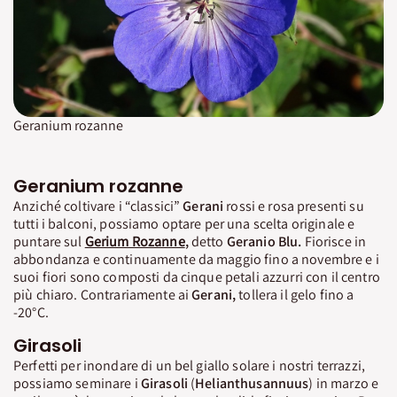
Geranium rozanne
Geranium rozanne
Anziché coltivare i “classici”
Gerani
rossi e rosa presenti su
tutti i balconi, possiamo optare per una scelta originale e
puntare sul
Gerium Rozanne
,
detto
Geranio Blu.
Fiorisce in
abbondanza e continuamente da maggio fino a novembre e i
suoi fiori sono composti da cinque petali azzurri con il centro
più chiaro. Contrariamente ai
Gerani,
tollera il gelo fino a
-20°C.
Girasoli
Perfetti per inondare di un bel giallo solare i nostri terrazzi,
possiamo seminare i
Girasoli
(
Helianthusannuus
) in marzo e