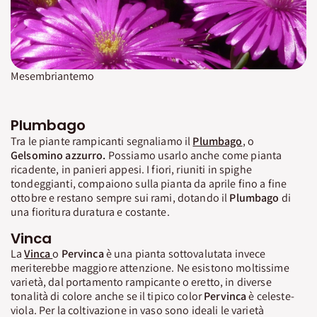
Mesembriantemo
Plumbago
Tra le piante rampicanti segnaliamo il
Plumbago
, o
Gelsomino azzurro.
Possiamo usarlo anche come pianta
ricadente, in panieri appesi. I fiori, riuniti in spighe
tondeggianti, compaiono sulla pianta da aprile fino a fine
ottobre e restano sempre sui rami, dotando il
Plumbago
di
una fioritura duratura e costante.
Vinca
La
Vinca
o
Pervinca
è una pianta sottovalutata invece
meriterebbe maggiore attenzione. Ne esistono moltissime
varietà, dal portamento rampicante o eretto, in diverse
tonalità di colore anche se il tipico color
Pervinca
è celeste-
viola. Per la coltivazione in vaso sono ideali le varietà