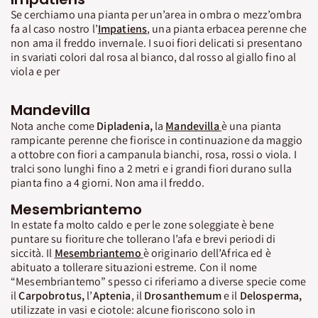
Se cerchiamo una pianta per un’area in ombra o mezz’ombra
fa al caso nostro l’
Impatiens
, una pianta erbacea perenne che
non ama il freddo invernale. I suoi fiori delicati si presentano
in svariati colori dal rosa al bianco, dal rosso al giallo fino al
viola e per
Mandevilla
Nota anche come
Dipladenia,
la
Mandevilla
è una pianta
rampicante perenne che fiorisce in continuazione da maggio
a ottobre con fiori a campanula bianchi, rosa, rossi o viola. I
tralci sono lunghi fino a 2 metri e i grandi fiori durano sulla
pianta fino a 4 giorni. Non ama il freddo.
Mesembriantemo
In estate fa molto caldo e per le zone soleggiate è bene
puntare su fioriture che tollerano l’afa e brevi periodi di
siccità. Il
Mesembriantemo
è originario dell’Africa ed è
abituato a tollerare situazioni estreme. Con il nome
“Mesembriantemo” spesso ci riferiamo a diverse specie come
il
Carpobrotus,
l’
Aptenia
, il
Drosanthemum
e il
Delosperma,
utilizzate in vasi e ciotole: alcune fioriscono solo in