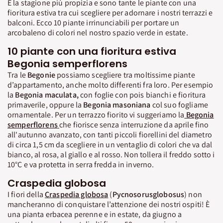
È la stagione più propizia e sono tante le piante con una
fioritura estiva tra cui scegliere per adornare i nostri terrazzi e
balconi. Ecco 10 piante irrinunciabili per portare un
arcobaleno di colori nel nostro spazio verde in estate.
10 piante con una fioritura estiva
Begonia semperflorens
Tra le
Begonie
possiamo scegliere tra moltissime piante
d’appartamento, anche molto differenti fra loro. Per esempio
la
Begonia maculata,
con foglie con pois bianchi e fioritura
primaverile, oppure la
Begonia masoniana
col suo fogliame
ornamentale. Per un terrazzo fiorito vi suggeriamo la
Begonia
semperflorens
che fiorisce senza interruzione da aprile fino
all'autunno avanzato, con tanti piccoli fiorellini del diametro
di circa 1,5 cm da scegliere in un ventaglio di colori che va dal
bianco, al rosa, al giallo e al rosso. Non tollera il freddo sotto i
10°C e va protetta in serra fredda in inverno.
Craspedia globosa
I fiori della
Craspedia globosa
(
Pycnosorusglobosus
) non
mancheranno di conquistare l’attenzione dei nostri ospiti! È
una pianta erbacea perenne e in estate, da giugno a