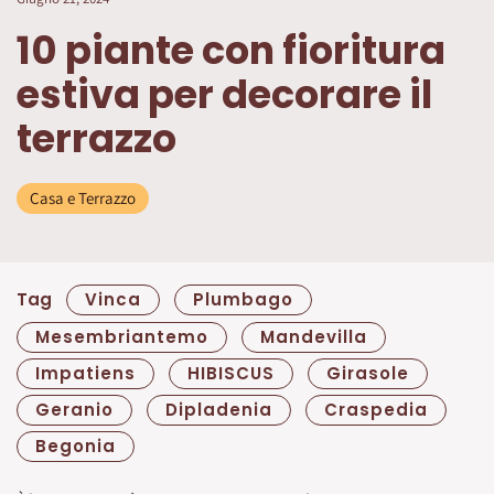
10 piante con fioritura
estiva per decorare il
terrazzo
Casa e Terrazzo
Tag
Vinca
Plumbago
Mesembriantemo
Mandevilla
Impatiens
HIBISCUS
Girasole
Geranio
Dipladenia
Craspedia
Begonia