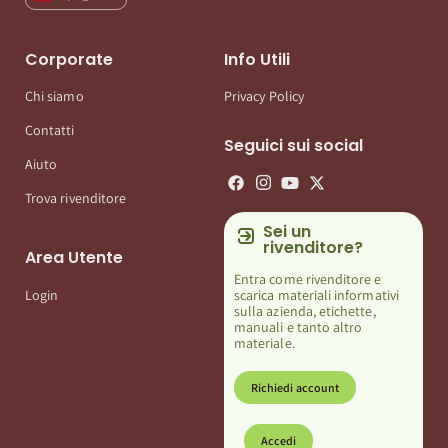
Corporate
Info Utili
Chi siamo
Privacy Policy
Contatti
Seguici sui social
Aiuto
Trova rivenditore
Sei un
rivenditore?
Area Utente
Entra come rivenditore e
scarica materiali informativi
Login
sulla azienda, etichette,
manuali e tanto altro
materiale.
Richiedi account
Accedi