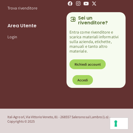
Trova rivenditore
Sei un
rivenditore?
Area Utente
Entra come rivenditore e
scarica materiali informativi
Login
sulla azienda, etichette,
manuali e tanto altro
materiale.
Richiedi account
Accedi
Ital-Agro srl, Via Vittorio Veneto, 81 - 268557 Salerano sul Lambro (Lo) -
Copyrights © 2025