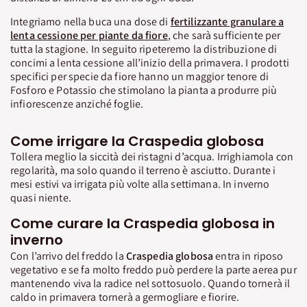
Integriamo nella buca una dose di
fertilizzante granulare a
lenta cessione per piante da fiore
, che sarà sufficiente per
tutta la stagione. In seguito ripeteremo la distribuzione di
concimi a lenta cessione all’inizio della primavera. I prodotti
specifici per specie da fiore hanno un maggior tenore di
Fosforo e Potassio che stimolano la pianta a produrre più
infiorescenze anziché foglie.
Come irrigare la Craspedia globosa
Tollera meglio la siccità dei ristagni d’acqua. Irrighiamola con
regolarità, ma solo quando il terreno è asciutto. Durante i
mesi estivi va irrigata più volte alla settimana. In inverno
quasi niente.
Come curare la Craspedia globosa in
inverno
Con l’arrivo del freddo la
Craspedia globosa
entra in riposo
vegetativo e se fa molto freddo può perdere la parte aerea pur
mantenendo viva la radice nel sottosuolo. Quando tornerà il
caldo in primavera tornerà a germogliare e fiorire.