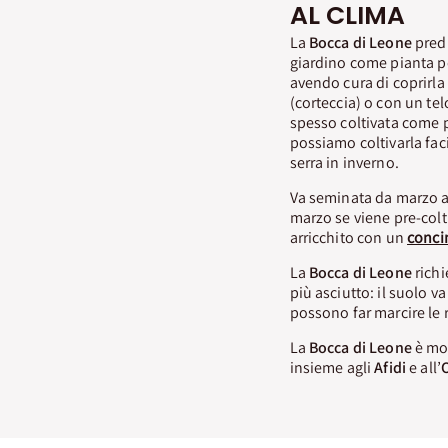
AL CLIMA
La
Bocca di Leone
predi
giardino come pianta p
avendo cura di coprirla
(corteccia) o con un te
spesso coltivata come p
possiamo coltivarla fac
serra in inverno.
Va seminata da marzo ad
marzo se viene pre-colti
arricchito con un
concim
La
Bocca di Leone
richi
più asciutto: il suolo 
possono far marcire le r
La
Bocca di Leone
è mol
insieme agli
Afidi
e all’