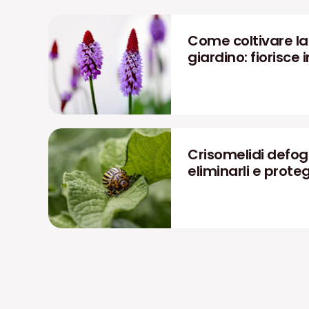
Come coltivare la P
giardino: fiorisce i
Crisomelidi defog
eliminarli e prote