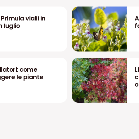
rimula vialii in
A
n luglio
f
liatori: come
L
ggere le piante
c
o