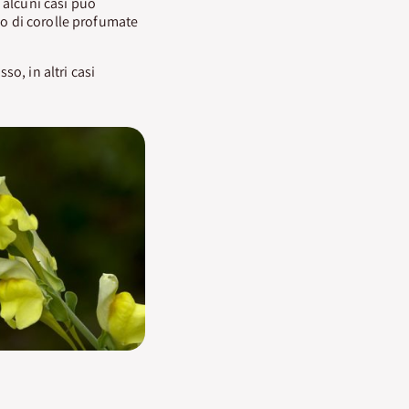
n alcuni casi può
lo di corolle profumate
so, in altri casi