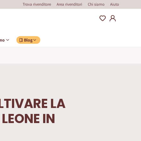
Trova rivenditore
Area rivenditori
Chi siamo
Aiuto
ino
Blog
TIVARE LA
 LEONE IN
O