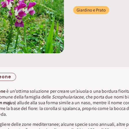
Giardino e Prato
eone
one
è un’ottima soluzione per creare un’aiuola o una bordura fiorita
omune della famiglia delle
Scrophulariacee
, che porta due nomi bi
m majus
) allude alla sua forma simile a un naso, mentre il nome c
 la base del fiore: la corolla si spalanca, proprio come la bocca de
eda.
cogliere delle zone mediterranee; alcune specie sono annuali, altre