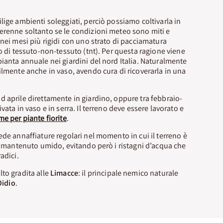
lige ambienti soleggiati, perciò possiamo coltivarla in
erenne soltanto se le condizioni meteo sono miti e
 nei mesi più rigidi con uno strato di pacciamatura
lo di tessuto-non-tessuto (tnt). Per questa ragione viene
ianta annuale nei giardini del nord Italia. Naturalmente
ilmente anche in vaso, avendo cura di ricoverarla in una
 aprile direttamente in giardino, oppure tra febbraio-
vata in vaso e in serra. Il terreno deve essere lavorato e
e per piante fiorite
.
ede annaffiature regolari nel momento in cui il terreno è
va mantenuto umido, evitando però i ristagni d’acqua che
adici.
to gradita alle
Limacce
: il principale nemico naturale
Oidio
.