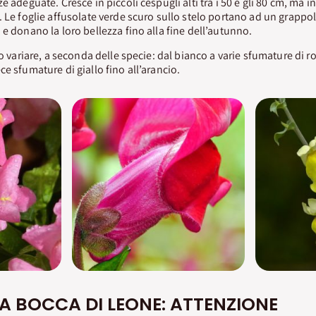
e adeguate. Cresce in piccoli cespugli alti tra i 50 e gli 80 cm, ma i
. Le foglie affusolate verde scuro sullo stelo portano ad un grappo
 e donano la loro bellezza fino alla fine dell’autunno.
no variare, a seconda delle specie: dal bianco a varie sfumature di ros
e sfumature di giallo fino all’arancio.
A BOCCA DI LEONE: ATTENZIONE