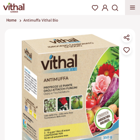
Home
Antimuffa Vithal Bio
Vai
alla
fine
della
galleria
di
immagini