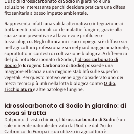
L’uso di
Idrossicarbonato di Sodio
in giardino è una
soluzione interessante per chi desidera praticare una difesa
fitosanitaria a basso impatto ambientale.
Rappresenta infatti una valida alternativa o integrazione ai
trattamenti tradizionali con le malattie fungine, grazie alla
sua azione preventiva e al favorevole profilo eco-
tossicologico. Negli ultimi anni il suo impiego si è diffuso sia
nell’agricoltura professionale sia nel giardinaggio amatoriale,
soprattutto in contesti di coltivazione biologica. A differenza
del più noto Bicarbonato di Sodio, l’
Idrossicarbonato di
Sodio
(o
Idrogeno Carbonato di Sodio
) possiede una
maggiore efficacia e una migliore stabilità sulle superfici
vegetali. Per questo motivo viene oggi considerato uno dei
mezzi tecnici più utili nella lotta biologica contro
Oidio
,
Ticchiolatura
e altre patologie fungine.
Idrossicarbonato di Sodio in giardino: di
cosa si tratta
Dal punto di vista chimico, l’
Idrossicarbonato
di
Sodio
è un
sale minerale naturale derivato dal Sodio e dall’Acido
Carbonico. In Europa il suo utilizzo in agricoltura è