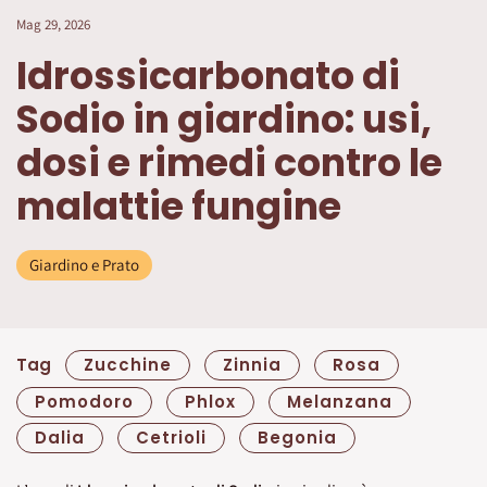
Mag 29, 2026
Idrossicarbonato di
Sodio in giardino: usi,
dosi e rimedi contro le
malattie fungine
Giardino e Prato
Tag
Zucchine
Zinnia
Rosa
Pomodoro
Phlox
Melanzana
Dalia
Cetrioli
Begonia