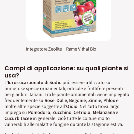
Integratore Zeolite + Rame Vithal Bio
Campi di applicazione: su quali piante si
usa?
L’
Idrossicarbonato
di Sodio
può essere utilizzato su
numerose specie ornamentali, orticole e fruttifere presenti
nei giardini italiani. Tra le piante ornamentali viene impiegato
frequentemente su
Rose
,
Dalie
,
Begonie
,
Zinnie
,
Phlox
e
molte altre specie soggette all’
Oidio
. Nell’orto trova largo
impiego su
Pomodoro
,
Zucchino
,
Cetriolo
,
Melanzana
e
Cucurbitacee
in generale: cioè tutte le colture molto
vulnerabili alle malattie fungine durante la stagione estiva.