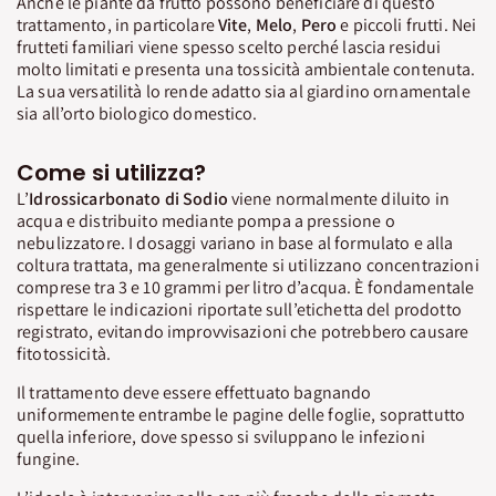
Anche le piante da frutto possono beneficiare di questo
trattamento, in particolare
Vite
,
Melo
,
Pero
e piccoli frutti. Nei
frutteti familiari viene spesso scelto perché lascia residui
molto limitati e presenta una tossicità ambientale contenuta.
La sua versatilità lo rende adatto sia al giardino ornamentale
sia all’orto biologico domestico.
Come si utilizza?
L’
Idrossicarbonato di Sodio
viene normalmente diluito in
acqua e distribuito mediante pompa a pressione o
nebulizzatore. I dosaggi variano in base al formulato e alla
coltura trattata, ma generalmente si utilizzano concentrazioni
comprese tra 3 e 10 grammi per litro d’acqua. È fondamentale
rispettare le indicazioni riportate sull’etichetta del prodotto
registrato, evitando improvvisazioni che potrebbero causare
fitotossicità.
Il trattamento deve essere effettuato bagnando
uniformemente entrambe le pagine delle foglie, soprattutto
quella inferiore, dove spesso si sviluppano le infezioni
fungine.