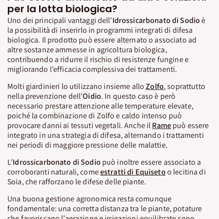
per la lotta biologica?
Uno dei principali vantaggi dell’
Idrossicarbonato di
Sodio
è
la possibilità di inserirlo in programmi integrati di difesa
biologica. Il prodotto può essere alternato o associato ad
altre sostanze ammesse in agricoltura biologica,
contribuendo a ridurre il rischio di resistenze fungine e
migliorando l’efficacia complessiva dei trattamenti.
Molti giardinieri lo utilizzano insieme allo
Zolfo
, soprattutto
nella prevenzione dell’
Oidio
. In questo caso è però
necessario prestare attenzione alle temperature elevate,
poiché la combinazione di Zolfo e caldo intenso può
provocare danni ai tessuti vegetali. Anche il
Rame
può essere
integrato in una strategia di difesa, alternando i trattamenti
nei periodi di maggiore pressione delle malattie.
L’
Idrossicarbonato di
Sodio
può inoltre essere associato a
corroboranti naturali, come
estratti di Equiseto
o lecitina di
Soia, che rafforzano le difese delle piante.
Una buona gestione agronomica resta comunque
fondamentale: una corretta distanza tra le piante, potature
che favoriscano l’aerazione e irrigazioni equilibrate sono