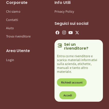
Corporate
Info Utili
Chi siamo
Privacy Policy
Contatti
Seguici sui social
Aiuto
Trova rivenditore
Sei un
rivenditore?
Area Utente
Entra come rivenditore e
scarica materiali informativi
Login
sulla azienda, etichette,
manuali e tanto altro
materiale.
Richiedi account
Accedi