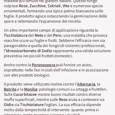
malattie più diffuse nei giardini italiani. Questo fungo
colpisce
Rose
,
Zucchine
,
Cetrioli
,
Vite
e numerose specie
ornamentali, formando una tipica patina biancastra sulle
foglie. Il prodotto agisce ostacolando la germinazione delle
spore e rallentando l’espansione del micelio.
Un altro importante campo di applicazione riguarda la
Ticchiolatura
del
Melo
e del
Pero
; una malattia che provoca
macchie scure su foglie e frutti. Sebbene l’efficacia non sia
paragonabile a quella dei fungicidi sistemici professionali,
l’
Idrossicarbonato di
Sodio
rappresenta una valida soluzione
preventiva nei piccoli frutteti domestici.
Anche contro la
Peronospora
può fornire un aiuto,
soprattutto nelle fasi iniziali dell’infezione e in associazione
con altri prodotti biologici.
Il prodotto viene utilizzato inoltre contro l’
Alternaria
, la
Botrite
e la
Monilia
: patologie comuni su ortaggi e fruttiferi.
Sulle
Cucurbitacee
mostra buoni risultati contro diverse
muffe superficiali, mentre sulle
Rose
aiuta a contenere sia
Oidio
sia
Ticchiolature
fogliari. La sua efficacia dipende
molto dalla tempestività di intervento: quanto prima si
interviene, tanto maggiori saranno i risultati.