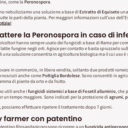
gine, come la
Peronospora
.
nno nebulizziamo una soluzione a base di
Estratto di Equiseto
una 
utte le parti della pianta. Per maggiori informazioni sull’uso dell’E
otizia!
tere la Peronospora in caso di inf
ricoltori hanno sempre usato dei fungicidi a base di Rame per com
lattie fungine negli orti. Agisce per contatto e basta spruzzarlo sul
 di una soluzione consentita in agricoltura biologica ma il cui uso è 
vare in commercio, in libera vendita, soltanto due prodotti rameici,
onosciuti anche come
Poltiglia Bordolese
. Sono consentiti in agri
amma di piante da orto e da frutto.
o utili anche i
fungicidi sistemici a base di Fosetil alluminio
, che 
er un tempo maggiore. Sono indicati per la protezione di
agrumi
,
p
, possiamo effettuare ripetere il trattamento dopo 7 giorni.
y farmer con patentino
tentino fitosanitario
possono ricorrere a un
fungicida antiperonos