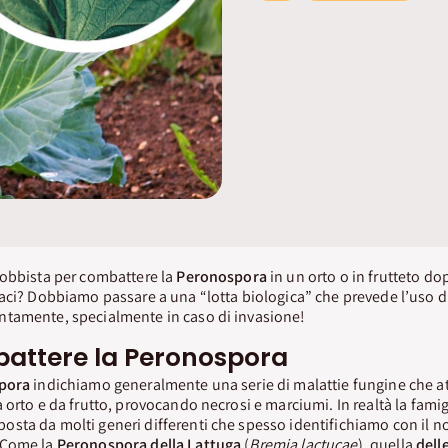
hobbista per combattere la
Peronospora
in un orto o in frutteto dop
aci? Dobbiamo passare a una “lotta biologica” che prevede l’uso di
tamente, specialmente in caso di invasione!
attere la Peronospora
pora
indichiamo generalmente una serie di malattie fungine che a
 orto e da frutto, provocando necrosi e marciumi. In realtà la famig
osta da molti generi differenti che spesso identifichiamo con il n
 Come la
Peronospora della Lattuga
(
Bremia lactucae
), quella
dell