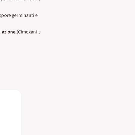
ospore germinanti e
a azione
(Cimoxanil,