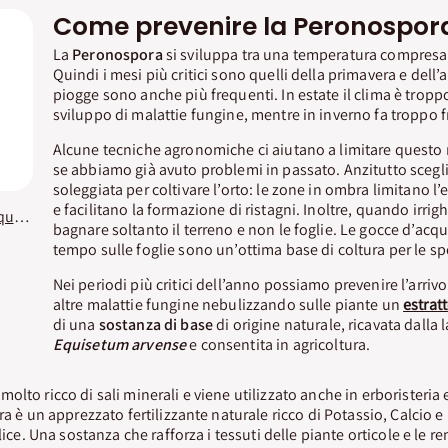
Come prevenire la Peronospora
La
Peronospora
si sviluppa tra una temperatura compresa tr
Quindi i mesi più critici sono quelli della primavera e del
piogge sono anche più frequenti. In estate il clima è troppo
sviluppo di malattie fungine, mentre in inverno fa troppo 
Alcune tecniche agronomiche ci aiutano a limitare questo 
se abbiamo già avuto problemi in passato. Anzitutto sce
soleggiata per coltivare l’orto: le zone in ombra limitano 
e facilitano la formazione di ristagni. Inoltre, quando irri
Fungicida Estratto di Equisetum Vithal Bio
bagnare soltanto il terreno e non le foglie. Le gocce d’acq
tempo sulle foglie sono un’ottima base di coltura per le s
Nei periodi più critici dell’anno possiamo prevenire l’arriv
altre malattie fungine nebulizzando sulle piante un
estrat
di una
sostanza di base
di origine naturale, ricavata dalla 
Equisetum arvense
e consentita in agricoltura.
 molto ricco di sali minerali e viene utilizzato anche in erboristeri
ra è un apprezzato fertilizzante naturale ricco di Potassio, Calcio
ilice. Una sostanza che rafforza i tessuti delle piante orticole e le 