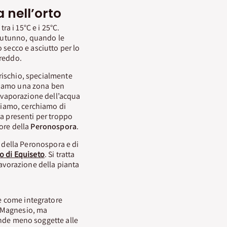
 nell’orto
a i 15°C e i 25°C.
l’autunno, quando le
 secco e asciutto per lo
freddo.
rischio, specialmente
gliamo una zona ben
l’evaporazione dell’acqua
ghiamo, cerchiamo di
ua presenti per troppo
pore della
Peronospora
.
o della Peronospora e di
to di Equiseto
. Si tratta
lavorazione della pianta
a e come integratore
 e Magnesio, ma
rende meno soggette alle