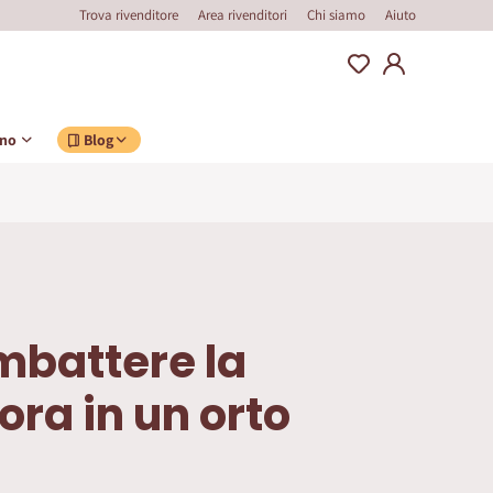
Trova rivenditore
Area rivenditori
Chi siamo
Aiuto
ino
Blog
battere la
ra in un orto