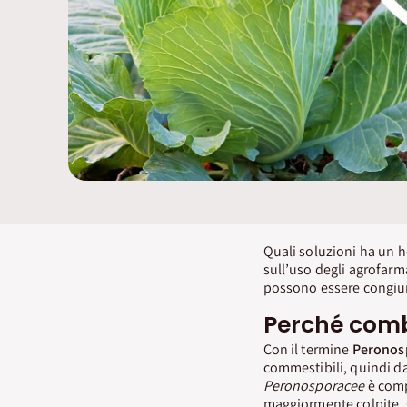
Quali soluzioni ha un 
sull’uso degli agrofarm
possono essere congiun
Perché comb
Con il termine
Peronos
commestibili, quindi da
Peronosporacee
è comp
maggiormente colpite.