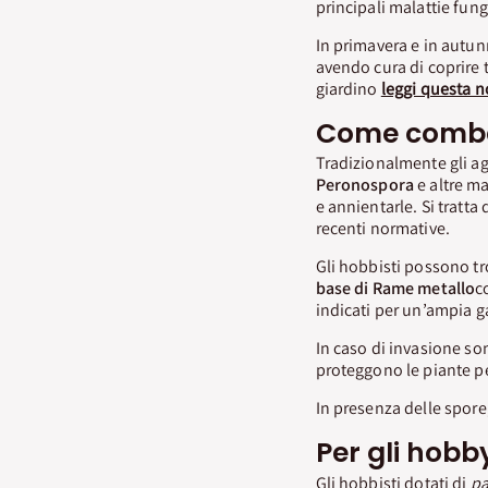
principali malattie fun
In primavera e in autu
avendo cura di coprire t
giardino
leggi questa n
Come combat
Tradizionalmente gli ag
Peronospora
e altre ma
e annientarle. Si tratta
recenti normative.
Gli hobbisti possono tro
base di Rame metallo
c
indicati per un’ampia g
In caso di invasione son
proteggono le piante p
In presenza delle spore
Per gli hobb
Gli hobbisti dotati di
pa