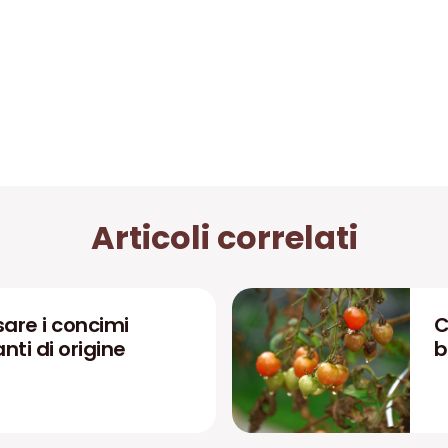
Articoli correlati
are i concimi
C
zanti di origine
b