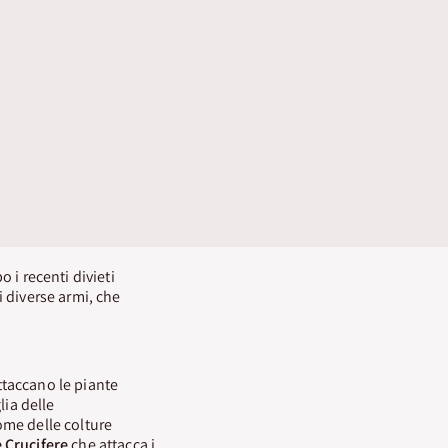
o i recenti divieti
 diverse armi, che
ttaccano le piante
lia delle
ome delle colture
e Crucifere
che attacca i