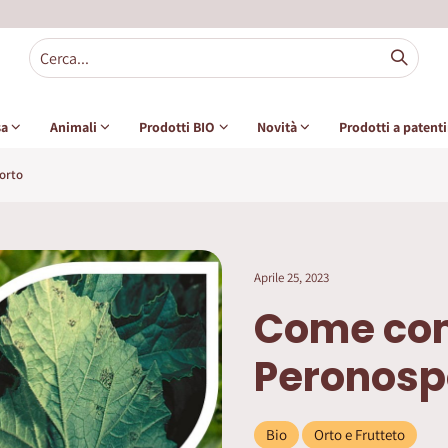
sa
Animali
Prodotti BIO
Novità
Prodotti a patent
orto
Aprile 25, 2023
Come com
Peronospo
Bio
Orto e Frutteto