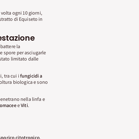
volta ogni 10 giorni,
stratto di Equiseto in
estazione
battere la
le spore per asciugarle
stato limitato dalle
 tra cui i
fungicidi a
coltura biologica e sono
penetrano nella linfa e
omacee
e
Viti
.
porico citotropico
,