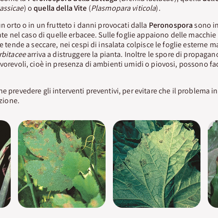
assicae
) o
quella della Vite
(
Plasmopara viticola
).
un orto o in un frutteto i danni provocati dalla
Peronospora
sono in
ante nel caso di quelle erbacee. Sulle foglie appaiono delle macchie 
 e tende a seccare, nei cespi di insalata colpisce le foglie esterne 
rbitacee
arriva a distruggere la pianta. Inoltre le spore di propagan
avorevoli, cioè in presenza di ambienti umidi o piovosi, possono 
e prevedere gli interventi preventivi, per evitare che il problema i
ezione.