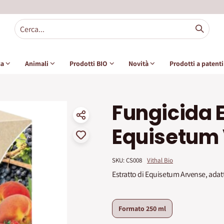
sa
Animali
Prodotti BIO
Novità
Prodotti a patent
Fungicida E
Equisetum 
SKU: 
CS008
Vithal Bio
Estratto di Equisetum Arvense, adatt
Formato
250 ml