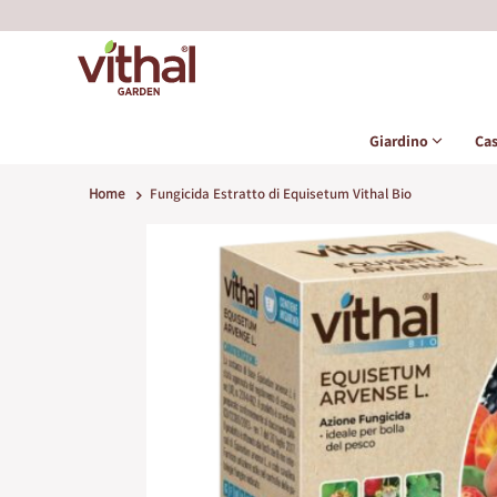
Giardino
Ca
Home
Fungicida Estratto di Equisetum Vithal Bio
Vai
alla
fine
della
galleria
di
immagini