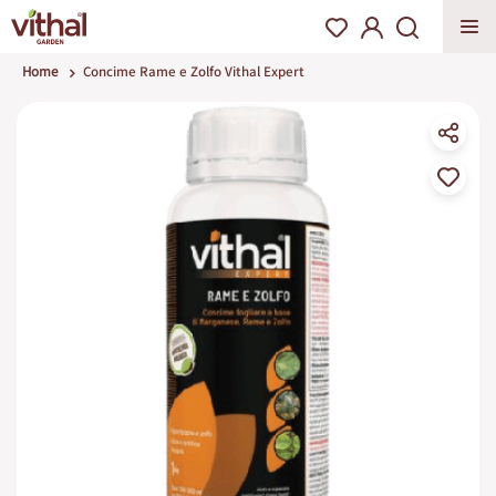
Home
Concime Rame e Zolfo Vithal Expert
Vai
alla
fine
della
galleria
di
immagini