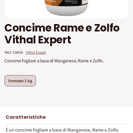
Vai
Concime Rame e Zolfo
all'inizio
della
Vithal Expert
galleria
di
immagini
SKU: 
CM034
Vithal Expert
Concime fogliare a base di Manganese, Rame e Zolfo.
Formato
1 kg
Caratteristiche
È un concime fogliare a base di Manganese, Rame e Zolfo