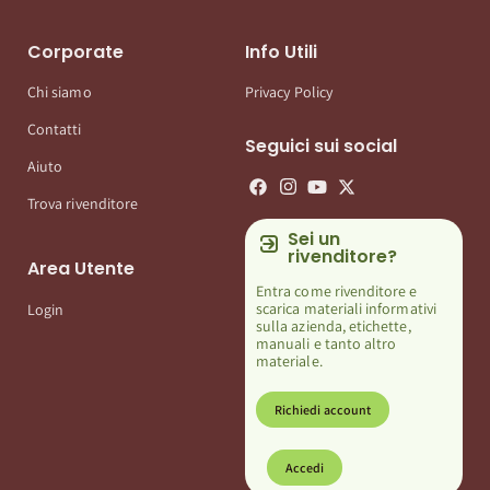
Corporate
Info Utili
Chi siamo
Privacy Policy
Contatti
Seguici sui social
Aiuto
Trova rivenditore
Sei un
rivenditore?
Area Utente
Entra come rivenditore e
scarica materiali informativi
Login
sulla azienda, etichette,
manuali e tanto altro
materiale.
Richiedi account
Accedi