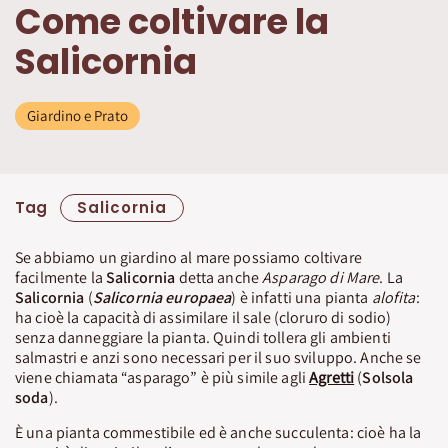
Come coltivare la
Salicornia
Giardino e Prato
Tag
Salicornia
Se abbiamo un giardino al mare possiamo coltivare
facilmente la
Salicornia
detta anche
Asparago di Mare
. La
Salicornia
(
Salicornia europaea
) è infatti una pianta
alofita
:
ha cioè la capacità di assimilare il sale (cloruro di sodio)
senza danneggiare la pianta. Quindi tollera gli ambienti
salmastri e anzi sono necessari per il suo sviluppo. Anche se
viene chiamata “asparago” è più simile agli
Agretti
(
Solsola
soda
).
È una pianta commestibile ed è anche succulenta: cioè ha la