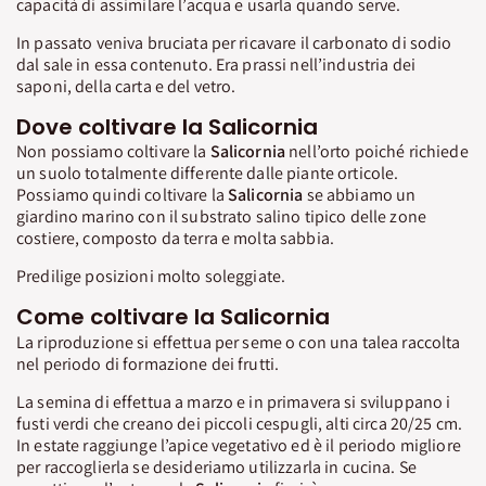
capacità di assimilare l’acqua e usarla quando serve.
In passato veniva bruciata per ricavare il carbonato di sodio
dal sale in essa contenuto. Era prassi nell’industria dei
saponi, della carta e del vetro.
Dove coltivare la Salicornia
Non possiamo coltivare la
Salicornia
nell’orto poiché richiede
un suolo totalmente differente dalle piante orticole.
Possiamo quindi coltivare la
Salicornia
se abbiamo un
giardino marino con il substrato salino tipico delle zone
costiere, composto da terra e molta sabbia.
Predilige posizioni molto soleggiate.
Come coltivare la Salicornia
La riproduzione si effettua per seme o con una talea raccolta
nel periodo di formazione dei frutti.
La semina di effettua a marzo e in primavera si sviluppano i
fusti verdi che creano dei piccoli cespugli, alti circa 20/25 cm.
In estate raggiunge l’apice vegetativo ed è il periodo migliore
per raccoglierla se desideriamo utilizzarla in cucina. Se