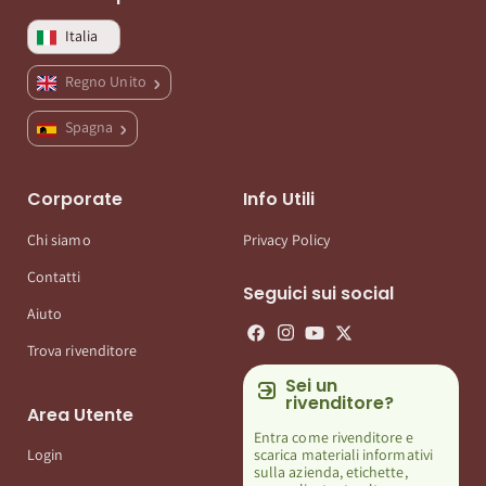
Italia
Regno Unito
Spagna
Corporate
Info Utili
Chi siamo
Privacy Policy
Contatti
Seguici sui social
Aiuto
Trova rivenditore
Sei un
rivenditore?
Area Utente
Entra come rivenditore e
scarica materiali informativi
Login
sulla azienda, etichette,