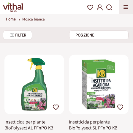
Home
Mosca bianca
FILTER
Insetticida per piante
Insetticida per piante
BioPolysect AL PFnPO KB
BioPolysect SL PFnPO KB