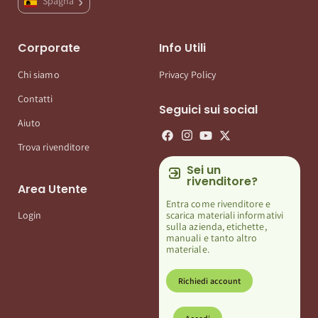
Spagna
Corporate
Info Utili
Chi siamo
Privacy Policy
Contatti
Seguici sui social
Aiuto
Trova rivenditore
Sei un
rivenditore?
Area Utente
Entra come rivenditore e
scarica materiali informativi
Login
sulla azienda, etichette,
manuali e tanto altro
materiale.
Richiedi account