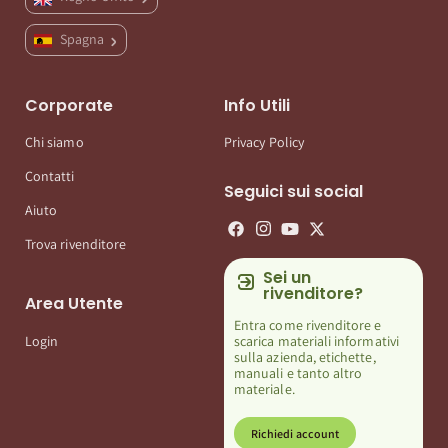
Spagna
Corporate
Info Utili
Chi siamo
Privacy Policy
Contatti
Seguici sui social
Aiuto
Trova rivenditore
Sei un
rivenditore?
Area Utente
Entra come rivenditore e
scarica materiali informativi
Login
sulla azienda, etichette,
manuali e tanto altro
materiale.
Richiedi account