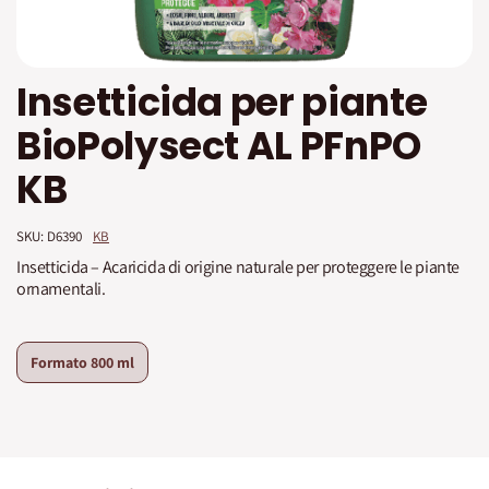
Vai
Insetticida per piante
all'inizio
della
BioPolysect AL PFnPO
galleria
di
KB
immagini
SKU: 
D6390
KB
Insetticida – Acaricida di origine naturale per proteggere le piante
ornamentali.
Formato
800 ml