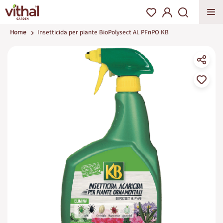
Home
Insetticida per piante BioPolysect AL PFnPO KB
Vai
alla
fine
della
galleria
di
immagini