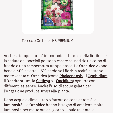
Terriccio Orchidee KB PREMIUM
Anche la temperatura è importante. Il blocco della fioritura e
la caduta dei boccioli possono essere causati da un colpo di
freddo o una
temperatura
troppo bassa. Le
Orchidee
vivono
bene a 24°C e sotto i 15°C perdono i fiori: in realtà esistono
molte varietà di
Orchidea
(come
Phalaenopsis
, il
Cymbidium
,
il
Dendrobrium,
la
Cattleya
o l’
Oncidium
) ognuna con
differenti esigenze. Anche l’uso di acqua gelata per
l’irrigazione produce
stress
alla pianta.
Dopo acqua e clima, il terzo fattore da considerare è la
luminosità
. Le
Orchidee
hanno bisogno di ambienti molto
luminosi e per molte ore del giorno. Il buio rallenta lo