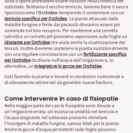
uova o spore potrebbero essere nascosti nella corteccia del
substrato. Buttiamo il vecchio terriccio, laviamo bene il vaso e
riposizioniamo l’
Orchidea
riempiendo il contenitore con un
terriccio specifico per Orchidee
. Le piante attaccate dalle
malattie fungine e ferite dai parassiti dovranno essere poi
sostenute nel loro recupero. Per mantenere una corretta
salinità e un corretto pH possiamo vaporizzare sulle foglie un
idratante per Orchidee
che aiuta anche la cicatrizzazione dei
tessuti. Inoltre dovremo sostenere la pianta nutrizionalmente
con una regolare concimazione con un
fertilizzante specifico
per Orchidee
da diluire nell’acqua dell’irrigazione o, in
alternativa, un
integratore in gocce per Orchidee
.
Così facendo la pianta si troverà in condizioni nutrizionali e
di allevamento ottime tali da garantire nuove fioriture.
Come intervenire in caso di fisiopatie
Nella maggior parte dei casi le fisiopatie sono dovute a
un’irrigazione errata. Un’eccessiva umidità nel terriccio e
l’acqua stagnante nel sottovaso possono stimolare
l’insorgere di malattie fungine, spesso letali per la pianta.
Anche le gocce d’acqua persistenti sulle foglie possono