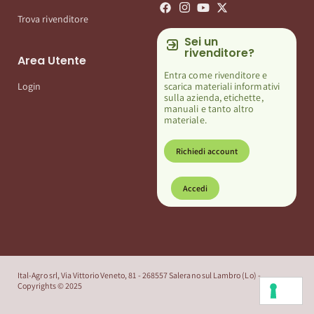
Trova rivenditore
Sei un
rivenditore?
Area Utente
Entra come rivenditore e
scarica materiali informativi
Login
sulla azienda, etichette,
manuali e tanto altro
materiale.
Richiedi account
Accedi
Ital-Agro srl, Via Vittorio Veneto, 81 - 268557 Salerano sul Lambro (Lo) -
Copyrights © 2025