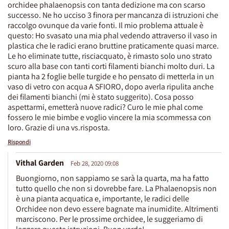
orchidee phalaenopsis con tanta dedizione ma con scarso
successo. Ne ho ucciso 3 finora per mancanza di istruzioni che
raccolgo ovunque da varie fonti. Il mio problema attuale è
questo: Ho svasato una mia phal vedendo attraverso il vaso in
plastica che le radici erano bruttine praticamente quasi marce.
Le ho eliminate tutte, risciacquato, è rimasto solo uno strato
scuro alla base con tanti corti filamenti bianchi molto duri. La
pianta ha 2 foglie belle turgide e ho pensato di metterla in un
vaso di vetro con acqua A SFIORO, dopo averla ripulita anche
dei filamenti bianchi (mi è stato suggerito). Cosa posso
aspettarmi, emetterà nuove radici? Curo le mie phal come
fossero le mie bimbe e voglio vincere la mia scommessa con
loro. Grazie di una vs.risposta.
Rispondi
Vithal Garden
Feb 28, 2020 09:08
Buongiorno, non sappiamo se sarà la quarta, ma ha fatto
tutto quello che non si dovrebbe fare. La Phalaenopsis non
è una pianta acquatica e, importante, le radici delle
Orchidee non devo essere bagnate ma inumidite. Altrimenti
marciscono. Per le prossime orchidee, le suggeriamo di