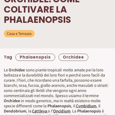
COLTIVARE LA
PHALAENOPSIS
Casa e Terrazzo
Tag
Phalaenopsis
Orchidee
Le
Orchidee
sono piante tropicali molto amate per la loro
bellezza e la durabilità dei loro fiori e perché sono facili da
curare. I fiori, che ricordano una farfalla, possono essere
bianchi, rosa, fucsia, giallo-arancio, anche maculati o striati:
sono centinaia gli ibridi che vengono ogni anno
commercializzati nel mondo. Spesso usiamo il termine
Orchidee
in modo generico, ma in realtà esistono molte
specie differenti come la
Phalaenopsis
, il
Cymbidium
, il
Dendobrium
, la
Cattleya
o l'
Oncidium
. La
Phalaenopsis
è