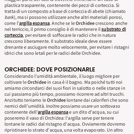
plastica trasparente, contenente dei pezzi di corteccia. Si
tratta di un composto a base di corteccia di abete (chiamato
bark
), ma si possono utilizzare anche altri materiali porosi,
come l'
argilla espansa
. Anche se le
Orchidee
crescono anche
nel terriccio, il primo consiglio è di mantenere il
substrato di
corteccia
, per evitare di soffocare le radici che in natura
crescono liberamente. Il substrato ideale deve essere
drenante e asciugare molto velocemente, per evitare i ristagni
idrici che sono letali per le radici delle Orchidee.
ORCHIDEE: DOVE POSIZIONARLE
Considerando l'umidità ambientale, il luogo migliore per
coltivare le
Orchidee
in casa è il bagno. Ma poiché tutti noi
amiamo circondarci dei suoi fiori in salotto o nelle stanze in
cui passiamo più tempo, possiamo ricorrere ad altri trucchi.
Anzitutto teniamo le
Orchidee
lontane dai caloriferi che sono
nemici dell'umidità. Inoltre possiamo usare un sottovaso
contenente dell'
argilla espansa
e un dito d'acqua, su cui
poseremo il vaso di Orchidea: l'argilla serve per tenere
lontane le radici dal ristagno d'acqua. Ovviamente dovremo
ripristinare lo strato d'acqua, una volta evaporato. Un altro