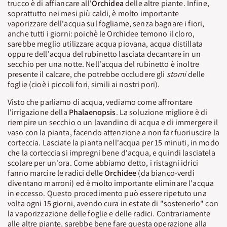
trucco è di affiancare all'
Orchidea
delle altre piante. Infine,
soprattutto nei mesi più caldi, è molto importante
vaporizzare dell'acqua sul fogliame, senza bagnare i fiori,
anche tutti i giorni: poichè le Orchidee temono il cloro,
sarebbe meglio utilizzare acqua piovana, acqua distillata
oppure dell'acqua del rubinetto lasciata decantare in un
secchio per una notte. Nell'acqua del rubinetto è inoltre
presente il calcare, che potrebbe occludere gli
stomi
delle
foglie (cioè i piccoli fori, simili ai nostri pori).
Visto che parliamo di acqua, vediamo come affrontare
l'irrigazione della
Phalaenopsis
. La soluzione migliore è di
riempire un secchio o un lavandino di acqua e di immergere il
vaso con la pianta, facendo attenzione a non far fuoriuscire la
corteccia. Lasciate la pianta nell'acqua per 15 minuti, in modo
che la corteccia si impregni bene d'acqua, e quindi lasciatela
scolare per un'ora. Come abbiamo detto, i ristagni idrici
fanno marcire le radici delle
Orchidee
(da bianco-verdi
diventano marroni) ed è molto importante eliminare l'acqua
in eccesso. Questo procedimento può essere ripetuto una
volta ogni 15 giorni, avendo cura in estate di "sostenerlo" con
la vaporizzazione delle foglie e delle radici. Contrariamente
alle altre piante, sarebbe bene fare questa operazione alla