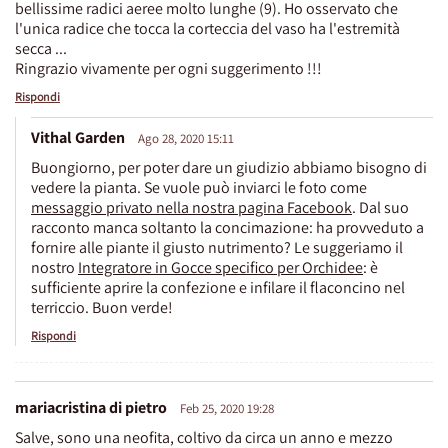
bellissime radici aeree molto lunghe (9). Ho osservato che
l'unica radice che tocca la corteccia del vaso ha l'estremità
secca ...
Ringrazio vivamente per ogni suggerimento !!!
Rispondi
Vithal Garden
Ago 28, 2020 15:11
Buongiorno, per poter dare un giudizio abbiamo bisogno di
vedere la pianta. Se vuole può inviarci le foto come
messaggio privato nella nostra pagina Facebook
. Dal suo
racconto manca soltanto la concimazione: ha provveduto a
fornire alle piante il giusto nutrimento? Le suggeriamo il
nostro
Integratore in Gocce specifico per Orchidee
: è
sufficiente aprire la confezione e infilare il flaconcino nel
terriccio. Buon verde!
Rispondi
mariacristina di pietro
Feb 25, 2020 19:28
Salve, sono una neofita, coltivo da circa un anno e mezzo