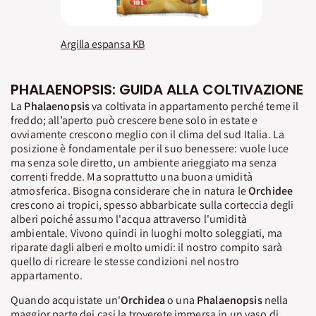
Argilla espansa KB
PHALAENOPSIS: GUIDA ALLA COLTIVAZIONE
La
Phalaenopsis
va coltivata in appartamento perché teme il
freddo; all’aperto può crescere bene solo in estate e
ovviamente crescono meglio con il clima del sud Italia. La
posizione è fondamentale per il suo benessere: vuole luce
ma senza sole diretto, un ambiente arieggiato ma senza
correnti fredde. Ma soprattutto una buona umidità
atmosferica. Bisogna considerare che in natura le
Orchidee
crescono ai tropici, spesso abbarbicate sulla corteccia degli
alberi poiché assumo l'acqua attraverso l'umidità
ambientale. Vivono quindi in luoghi molto soleggiati, ma
riparate dagli alberi e molto umidi: il nostro compito sarà
quello di ricreare le stesse condizioni nel nostro
appartamento.
Quando acquistate un'
Orchidea
o una
Phalaenopsis
nella
maggior parte dei casi la troverete immersa in un vaso di