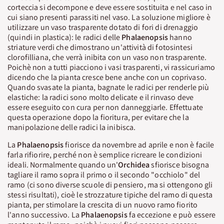
corteccia si decompone e deve essere sostituita e nel caso in
cui siano presenti parassiti nel vaso. La soluzione migliore è
utilizzare un vaso trasparente dotato di fori di drenaggio
(quindi in plastica): le radici delle
Phalaenopsis
hanno
striature verdi che dimostrano un'attività di fotosintesi
clorofilliana, che verrà inibita con un vaso non trasparente.
Poichè non a tutti piacciono i vasi trasparenti, vi rassicuriamo
dicendo che la pianta cresce bene anche con un coprivaso.
Quando svasate la pianta, bagnate le radici per renderle più
elastiche: la radici sono molto delicate e il rinvaso deve
essere eseguito con cura per non danneggiarle. Effettuate
questa operazione dopo la fioritura, per evitare che la
manipolazione delle radici la inibisca.
La
Phalaenopsis
fiorisce da novembre ad aprile e non è facile
farla rifiorire, perché non è semplice ricreare le condizioni
ideali. Normalmente quando un'
Orchidea
sfiorisce bisogna
tagliare il ramo sopra il primo o il secondo "occhiolo" del
ramo (ci sono diverse scuole di pensiero, ma si ottengono gli
stessi risultati), cioè le strozzature tipiche del ramo di questa
pianta, per stimolare la crescita di un nuovo ramo fiorito
l'anno successivo. La
Phalaenopsis
fa eccezione e può essere