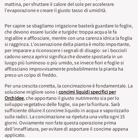
mattina, per sfruttare il calore del sole per accelerare
l'evaporazione e creare il giusto tasso di umidità.
Per capire se sbagliamo irrigazione basterà guardare le foglie,
che devono essere lucide e turgide: troppa acqua le fa
ingiallire e afflosciare, mentre con una carenza idrica la foglia
si raggrinza. L'osservazione della pianta è molto importante,
per imparare a riconoscere i segnali di disagio: se i boccioli
cadono senza aprirsi significa che dovete spostarla in un
luogo più luminoso o più umido, se invece fiori e foglie si
afflosciano improvvisamente probabilmente la pianta ha
preso un colpo di freddo.
Per una crescita corretta, la concimazione è fondamentale. La
soluzione migliore sono i
concimi liquidi specifici per
Orchidee
, che apportano il giusto nutrimento sia per lo
sviluppo vegetativo delle foglie, sia per la fioritura. Sarà
sufficiente diluire il concime liquido in acqua e vaporizzarlo
sulle radici. La concimazione va ripetuta una volta ogni 15
giorni. Ovviamente non fate questa operazione prima
dell'innaffiatura, per evitare di asportare il concime appena
applicato.