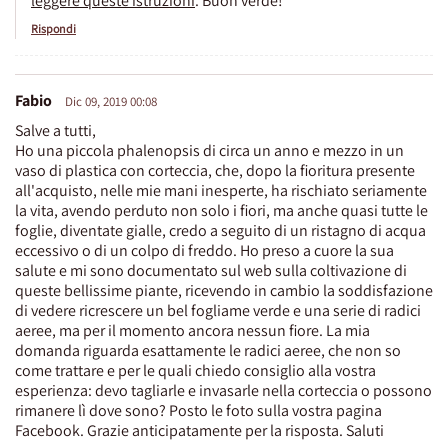
leggere queste istruzioni
. Buon verde!
Rispondi
Fabio
Dic 09, 2019 00:08
Salve a tutti,
Ho una piccola phalenopsis di circa un anno e mezzo in un
vaso di plastica con corteccia, che, dopo la fioritura presente
all'acquisto, nelle mie mani inesperte, ha rischiato seriamente
la vita, avendo perduto non solo i fiori, ma anche quasi tutte le
foglie, diventate gialle, credo a seguito di un ristagno di acqua
eccessivo o di un colpo di freddo. Ho preso a cuore la sua
salute e mi sono documentato sul web sulla coltivazione di
queste bellissime piante, ricevendo in cambio la soddisfazione
di vedere ricrescere un bel fogliame verde e una serie di radici
aeree, ma per il momento ancora nessun fiore. La mia
domanda riguarda esattamente le radici aeree, che non so
come trattare e per le quali chiedo consiglio alla vostra
esperienza: devo tagliarle e invasarle nella corteccia o possono
rimanere lì dove sono? Posto le foto sulla vostra pagina
Facebook. Grazie anticipatamente per la risposta. Saluti