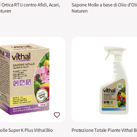
i Ortica RTU contro Afidi, Acari,
Sapone Molle a base di Olio d'Ol
aturen
Naturen
lle Super K Plus Vithal Bio
Protezione Totale Piante Vithal B