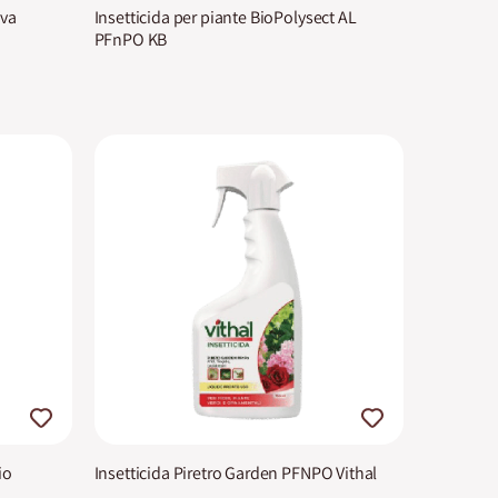
iva
Insetticida per piante BioPolysect AL
PFnPO KB
io
Insetticida Piretro Garden PFNPO Vithal