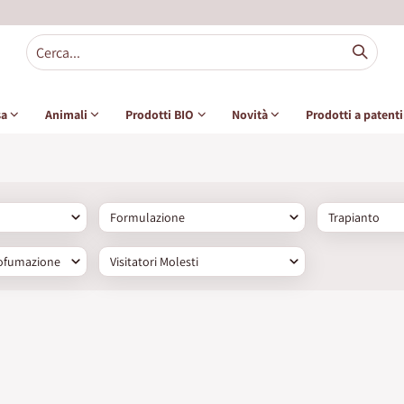
sa
Animali
Prodotti BIO
Novità
Prodotti a patent
Formulazione
Trapianto
ofumazione
Visitatori Molesti