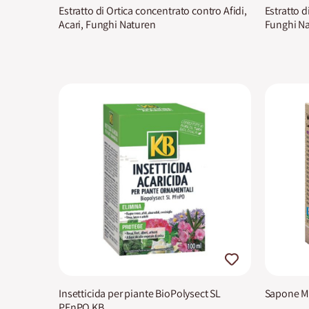
Estratto di Ortica concentrato contro Afidi,
Estratto d
Acari, Funghi Naturen
Funghi N
Insetticida per piante BioPolysect SL
Sapone Mo
PFnPO KB