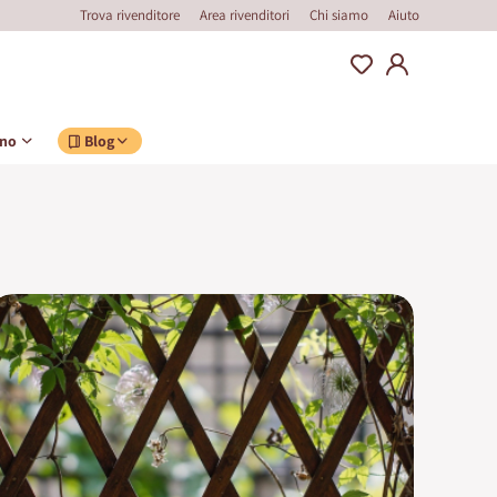
Trova rivenditore
Area rivenditori
Chi siamo
Aiuto
ino
Blog