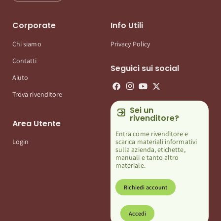
Corporate
Info Utili
Chi siamo
Privacy Policy
Contatti
Seguici sui social
Aiuto
Trova rivenditore
Sei un
rivenditore?
Area Utente
Entra come rivenditore e
scarica materiali informativi
Login
sulla azienda, etichette,
manuali e tanto altro
materiale.
Richiedi account
Accedi