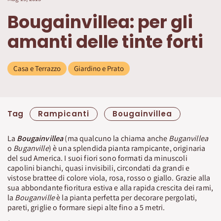
Bougainvillea: per gli
amanti delle tinte forti
Casa e Terrazzo
Giardino e Prato
Tag
Rampicanti
Bougainvillea
La
Bougainvillea
(ma qualcuno la chiama anche
Buganvillea
o
Buganville
) è una splendida pianta rampicante, originaria
del sud America. I suoi fiori sono formati da minuscoli
capolini bianchi, quasi invisibili, circondati da grandi e
vistose brattee di colore viola, rosa, rosso o giallo. Grazie alla
sua abbondante fioritura estiva e alla rapida crescita dei rami,
la
Bouganville
è la pianta perfetta per decorare pergolati,
pareti, griglie o formare siepi alte fino a 5 metri.