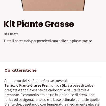
Vai
Kit Piante Grasse
all'inizio
della
galleria
SKU: 
KT002
di
immagini
Tutto il necessario per prenderti cura delle tue piante grasse.
Caratteristiche
All'interno dei Kit Piante Grasse troverai:
Terriccio Piante Grasse Premium da 5L:
è a base di torbe
pregiate e sabbia esente da carbonati e risulta fertile e
drenante. È caratterizzato da un buon indice di ritenzione
idrica ed ossigenazione ed è la base ottimale per tutte quelle
piante che, vegetando con temperature mediamente elevate