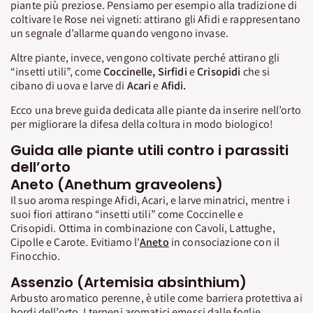
piante più preziose. Pensiamo per esempio alla tradizione di
coltivare le Rose nei vigneti: attirano gli Afidi e rappresentano
un segnale d’allarme quando vengono invase.
Altre piante, invece, vengono coltivate perché attirano gli
“insetti utili”, come
Coccinelle, Sirfidi
e
Crisopidi
che si
cibano di uova e larve di
Acari
e
Afidi.
Ecco una breve guida dedicata alle piante da inserire nell’orto
per migliorare la difesa della coltura in modo biologico!
Guida alle piante utili contro i parassiti
dell’orto
Aneto (Anethum graveolens)
Il suo aroma respinge Afidi, Acari, e larve minatrici, mentre i
suoi fiori attirano “insetti utili” come Coccinelle e
Crisopidi. Ottima in combinazione con Cavoli, Lattughe,
Cipolle e Carote. Evitiamo l'
Aneto
in consociazione con il
Finocchio.
Assenzio (Artemisia absinthium)
Arbusto aromatico perenne, è utile come barriera protettiva ai
bordi dell’orto. I terpeni aromatici emessi dalle foglie