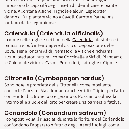
inibiscono la capacità degli insetti di identificare le piante
vicine. Allontana Altiche, Tignole e alcuni Lepidotteri
dannosi. Da piantare vicino a Cavoli, Carote e Patate, ma
lontano dalle Leguminose.
Calendula (Calendula officinalis)
L’odore delle foglie e dei fiori della
Calendula
infastidisce i
parassiti e può interrompere il ciclo di deposizione delle
uova. Tiene lontani Afidi, Nematodi e Altiche e richiama
alcuni predatori naturali come Coccinelle e Sirfidi. Piantiamo
le Calendule vicino a Cavoli, Pomodori, Lattughe e Cipolle.
Citronella (Cymbopogon nardus)
Sono note le proprietà della Citronella come repellente
contro le Zanzare. Ma allontana anche Afidi e Tripidi per l’alto
contenuto di citronellolo e geraniolo. Possiamo coltivarla
intorno alle aiuole dell’orto per creare una barriera olfattiva.
Coriandolo (Coriandrum sativum)
I composti volatili rilasciati durante la fioritura del
Coriandolo
confondono l’apparato olfattivo degli insetti fitofagi, come