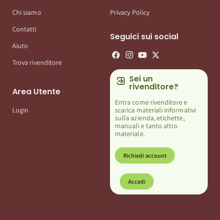
Chi siamo
Privacy Policy
Contatti
Seguici sui social
Aiuto
Trova rivenditore
Sei un
rivenditore?
Area Utente
Entra come rivenditore e
scarica materiali informativi
Login
sulla azienda, etichette,
manuali e tanto altro
materiale.
Richiedi account
Accedi