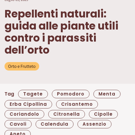
Repellenti naturali:
guida alle piante utili
contro i parassiti
dell’orto
Orto e Frutteto
Tag
Tagete
Pomodoro
Menta
Erba Cipollina
Crisantemo
Coriandolo
Citronella
Cipolle
Cavoli
Calendula
Assenzio
Aneto