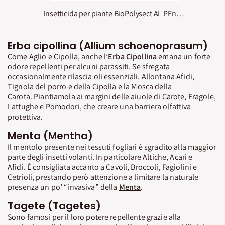
Insetticida per piante BioPolysect AL PFnPO KB
Erba cipollina (Allium schoenoprasum)
Come Aglio e Cipolla, anche l’
Erba Cipollina
emana un forte
odore repellenti per alcuni parassiti. Se sfregata
occasionalmente rilascia oli essenziali. Allontana Afidi,
Tignola del porro e della Cipolla e la Mosca della
Carota. Piantiamola ai margini delle aiuole di Carote, Fragole,
Lattughe e Pomodori, che creare una barriera olfattiva
protettiva.
Menta (Mentha)
Il mentolo presente nei tessuti fogliari è sgradito alla maggior
parte degli insetti volanti. In particolare Altiche, Acari e
Afidi. È consigliata accanto a Cavoli, Broccoli, Fagiolini e
Cetrioli, prestando però attenzione a limitare la naturale
presenza un po’ “invasiva” della
Menta
.
Tagete (Tagetes)
Sono famosi per il loro potere repellente grazie alla