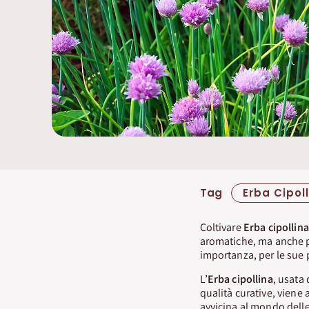
Tag
Erba Cipol
Coltivare
Erba cipollina
aromatiche, ma anche pe
importanza, per le sue p
L’
Erba cipollina
, usata 
qualità curative, viene 
avvicina al mondo dell