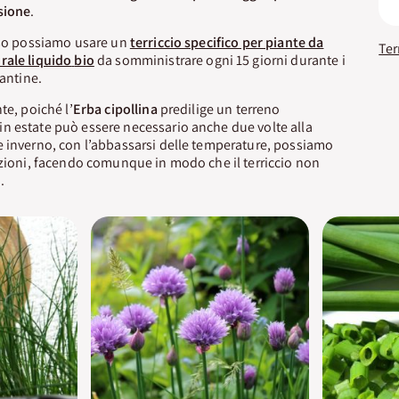
sione
.
vaso possiamo usare un
terriccio specifico per piante da
rale liquido
bio
da somministrare ogni 15 giorni durante i
iantine.
te, poiché l’
Erba cipollina
predilige un terreno
n estate può essere necessario anche due volte alla
e inverno, con l’abbassarsi delle temperature, possiamo
azioni, facendo comunque in modo che il terriccio non
.