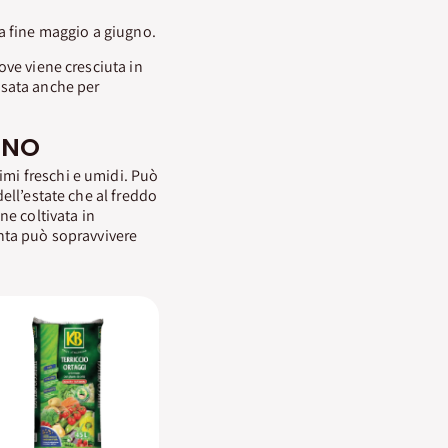
da fine maggio a giugno.
dove viene cresciuta in
usata anche per
INO
imi freschi e umidi. Può
dell’estate che al freddo
ne coltivata in
anta può sopravvivere