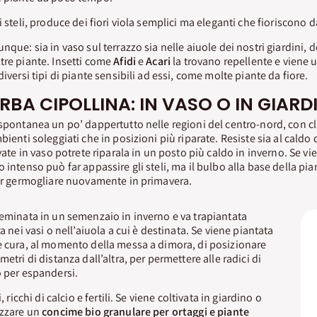
i steli, produce dei fiori viola semplici ma eleganti che fioriscono 
nque: sia in vaso sul terrazzo sia nelle aiuole dei nostri giardini, 
tre piante. Insetti come
Afidi
e
Acari
la trovano repellente e viene 
diversi tipi di piante sensibili ad essi, come molte piante da fiore.
RBA CIPOLLINA: IN VASO O IN GIARD
spontanea un po’ dappertutto nelle regioni del centro-nord, con cl
bienti soleggiati che in posizioni più riparate. Resiste sia al caldo 
ivate in vaso potrete riparala in un posto più caldo in inverno. Se vie
 intenso può far appassire gli steli, ma il bulbo alla base della pi
per germogliare nuovamente in primavera.
eminata in un semenzaio in inverno e va trapiantata
a nei vasi o nell’aiuola a cui è destinata. Se viene piantata
e cura, al momento della messa a dimora, di posizionare
metri di distanza dall’altra, per permettere alle radici di
o per espandersi.
, ricchi di calcio e fertili. Se viene coltivata in giardino o
izzare un
concime bio granulare per ortaggi e piante