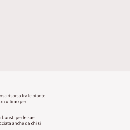
osa risorsa tra le piante
non ultimo per
rboristi per le sue
cciata anche da chi si