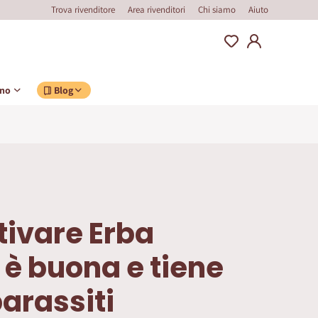
Trova rivenditore
Area rivenditori
Chi siamo
Aiuto
ino
Blog
tivare Erba
: è buona e tiene
parassiti