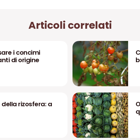
Articoli correlati
are i concimi
C
zanti di origine
b
 della rizosfera: a
O
q