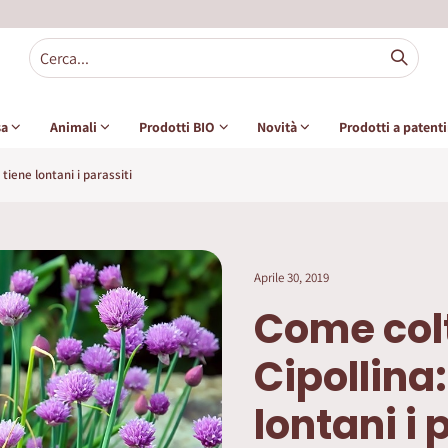
sa
Animali
Prodotti BIO
Novità
Prodotti a patent
tiene lontani i parassiti
Aprile 30, 2019
Come col
Cipollina
lontani i 