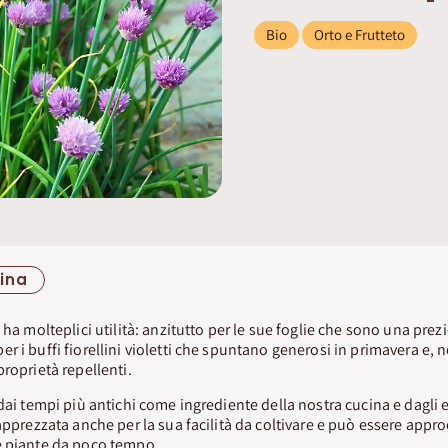
Bio
Orto e Frutteto
lina
ha molteplici utilità: anzitutto per le sue foglie che sono una prezi
r i buffi fiorellini violetti che spuntano generosi in primavera e, 
roprietà repellenti.
dai tempi più antichi come ingrediente della nostra cucina e dagli e
apprezzata anche per la sua facilità da coltivare e può essere appro
e piante da poco tempo.