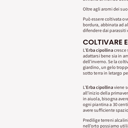
Oltre agli aromi dei suo
Può essere coltivata ovu
bordura, abbinata ad al
difendere dai parassiti 
COLTIVARE E
L’
Erba cipollina
cresce 
adattarsi bene sia in am
dell’inverno. Se la colt
giardino, un gelo troppo
sotto terra in letargo 
L’
Erba cipollina
viene s
all’inizio della primaver
in aiuola, bisogna aver
ogni piantina a 30 centi
avere sufficiente spazi
Predilige terreni alcalini
nell’orto possiamo util