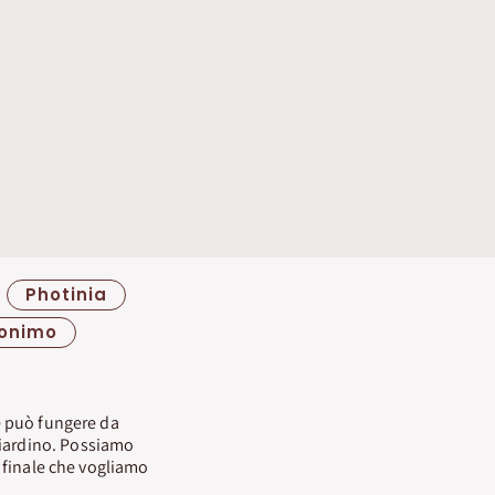
Photinia
onimo
hè può fungere da
giardino. Possiamo
o finale che vogliamo