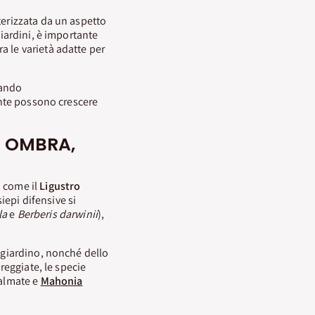
terizzata da un aspetto
giardini, è importante
a le varietà adatte per
cando
iante possono crescere
IN OMBRA,
o come il
Ligustro
siepi difensive si
la
e
Berberis darwinii
),
l giardino, nonché dello
reggiate, le specie
almate e
Mahonia