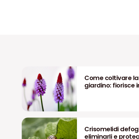
Come coltivare la P
giardino: fiorisce i
Crisomelidi defog
eliminarli e prote