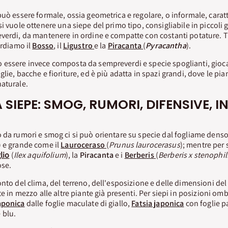
può essere formale, ossia geometrica e regolare, o informale, carat
i vuole ottenere una siepe del primo tipo, consigliabile in piccoli 
verdi, da mantenere in ordine e compatte con costanti potature. Tr
ordiamo il
Bosso
, il
Ligustro
e la
Piracanta
(
Pyracantha
).
 essere invece composta da sempreverdi e specie spoglianti, gio
lie, bacche e fioriture, ed è più adatta in spazi grandi, dove le p
aturale.
 SIEPE: SMOG, RUMORI, DIFENSIVE, 
 da rumori e smog ci si può orientare su specie dal fogliame dens
) e grande come il
Lauroceraso
(
Prunus laurocerasus
); mentre per 
lio
(
Ilex aquifolium
), la
Piracanta
e i
Berberis
(
Berberis x stenophil
ose.
onto del clima, del terreno, dell'esposizione e delle dimensioni de
te in mezzo alle altre piante già presenti. Per siepi in posizioni omb
aponica
dalle foglie maculate di giallo,
Fatsia japonica
con foglie p
 blu.