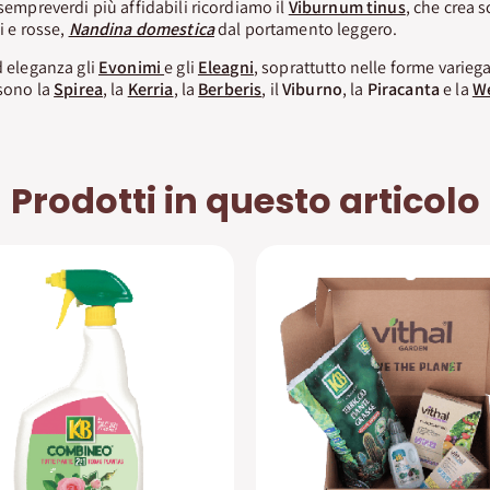
 sempreverdi più affidabili ricordiamo il
Viburnum tinus
, che crea 
i e rosse,
Nandina domestica
dal portamento leggero.
d eleganza gli
Evonimi
e gli
Eleagni
, soprattutto nelle forme variega
 sono la
Spirea
, la
Kerria
, la
Berberis
, il
Viburno
, la
Piracanta
e la
We
Prodotti in questo articolo