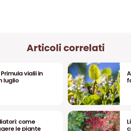
Articoli correlati
rimula vialii in
A
n luglio
f
liatori: come
L
ggere le piante
c