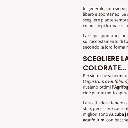
In generale, una siepe 
libero e spontaneo. Se s
scegliere piante sempre
creare siepi formali ric
La siepe spontanea può
sull'accostamento di fog
secondo la loro forma n
SCEGLIERE LA
COLORATE...
Per siepi che schermino
(
Ligustrum ovalifolium
rivelano ottimi l’
Agrifog
cioè piante molto spin
La scelta deve tenere c
stile, per essere coeren
migliori sono
Aucuba j
aquifolium
, con bacche