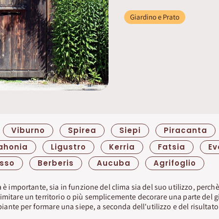
Giardino e Prato
Viburno
Spirea
Siepi
Piracanta
ahonia
Ligustro
Kerria
Fatsia
Ev
sso
Berberis
Aucuba
Agrifoglio
a è importante, sia in funzione del clima sia del suo utilizzo, perc
imitare un territorio o più semplicemente decorare una parte del 
i piante per formare una siepe, a seconda dell'utilizzo e del risultat