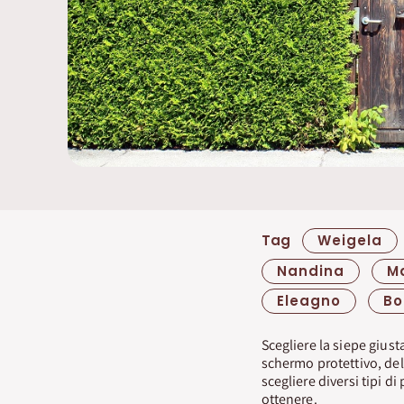
Tag
Weigela
Nandina
M
Eleagno
Bo
Scegliere la siepe giust
schermo protettivo, del
scegliere diversi tipi d
ottenere.