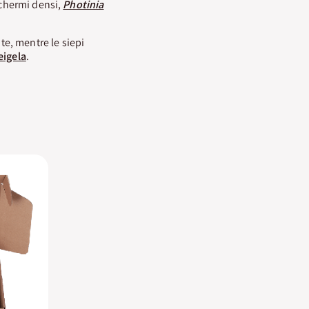
schermi densi,
Photinia
te, mentre le siepi
igela
.