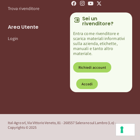
Trova rivenditore
Sei un
rivenditore?
Area Utente
Entra come rivenditore e
scarica materiali informativi
Login
sulla azienda, etichette,
manuali e tanto altro
materiale.
Richiedi account
Accedi
Ital-Agro srl, Via Vittorio Veneto, 81 - 268557 Salerano sul Lambro (Lo) -
Copyrights © 2025