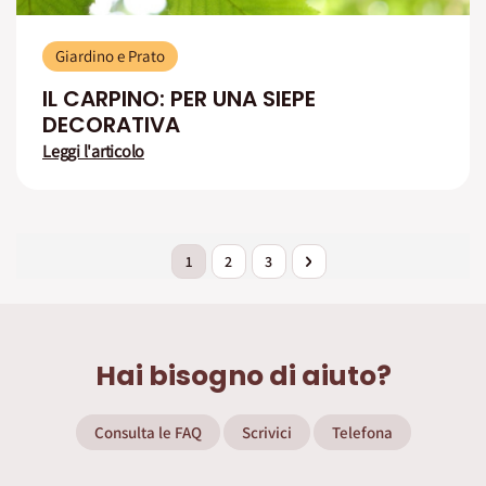
Giardino e Prato
IL CARPINO: PER UNA SIEPE
DECORATIVA
Leggi l'articolo
Pagina
Attualmente stai leggendo la pagina
Pagina
Pagina
Pagina
Successivo
1
2
3
Hai bisogno di aiuto?
Consulta le FAQ
Scrivici
Telefona