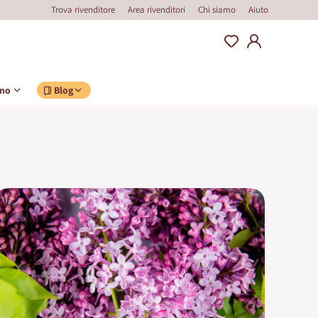
Trova rivenditore
Area rivenditori
Chi siamo
Aiuto
ino
Blog