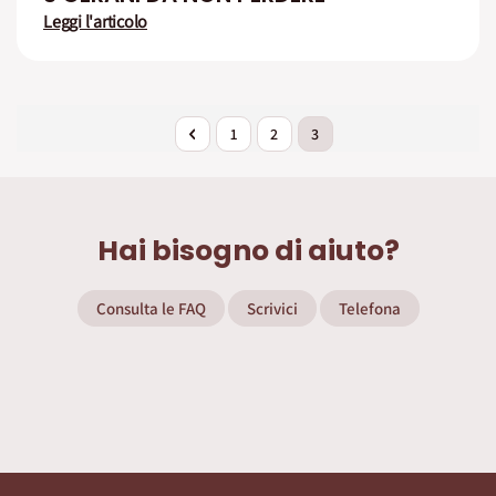
Leggi l'articolo
Pagina
Pagina
Precedente
Pagina
Pagina
Attualmente stai leggendo 
1
2
3
Hai bisogno di aiuto?
Consulta le FAQ
Scrivici
Telefona