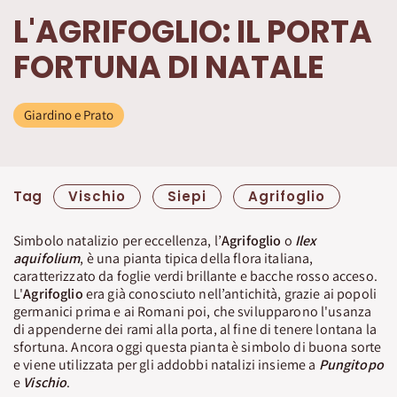
L'AGRIFOGLIO: IL PORTA
FORTUNA DI NATALE
Giardino e Prato
Tag
Vischio
Siepi
Agrifoglio
Simbolo natalizio per eccellenza, l’
Agrifoglio
o
Ilex
aquifolium
, è una pianta tipica della flora italiana,
caratterizzato da foglie verdi brillante e bacche rosso acceso.
L'
Agrifoglio
era già conosciuto nell’antichità, grazie ai popoli
germanici prima e ai Romani poi, che svilupparono l'usanza
di appenderne dei rami alla porta, al fine di tenere lontana la
sfortuna. Ancora oggi questa pianta è simbolo di buona sorte
e viene utilizzata per gli addobbi natalizi insieme a
Pungitopo
e
Vischio
.