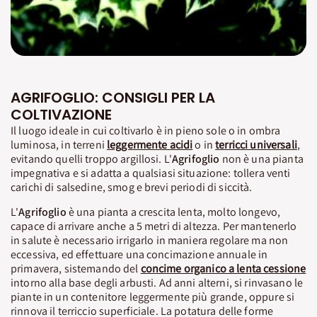
AGRIFOGLIO: CONSIGLI PER LA
COLTIVAZIONE
Il luogo ideale in cui coltivarlo è in pieno sole o in ombra
luminosa, in terreni
leggermente acidi
o in
terricci universali
,
evitando quelli troppo argillosi. L'
Agrifoglio
non è una pianta
impegnativa e si adatta a qualsiasi situazione: tollera venti
carichi di salsedine, smog e brevi periodi di siccità.
L'
Agrifoglio
è una pianta a crescita lenta, molto longevo,
capace di arrivare anche a 5 metri di altezza. Per mantenerlo
in salute è necessario irrigarlo in maniera regolare ma non
eccessiva, ed effettuare una concimazione annuale in
primavera, sistemando del
concime organico a lenta cessione
intorno alla base degli arbusti. Ad anni alterni, si rinvasano le
piante in un contenitore leggermente più grande, oppure si
rinnova il terriccio superficiale. La potatura delle forme