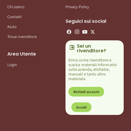
Chi siamo
Privacy Policy
Contatti
Seguici sui social
Aiuto
Trova rivenditore
Sei un
rivenditore?
Area Utente
Entra come rivenditore e
scarica materiali informativi
Login
sulla azienda, etichette,
manuali e tanto altro
materiale.
Richiedi account
Accedi