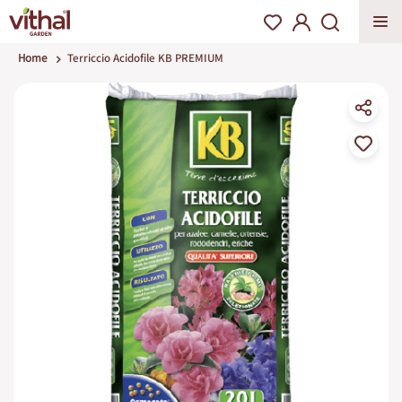
Home
Terriccio Acidofile KB PREMIUM
Vai
alla
fine
della
galleria
di
immagini