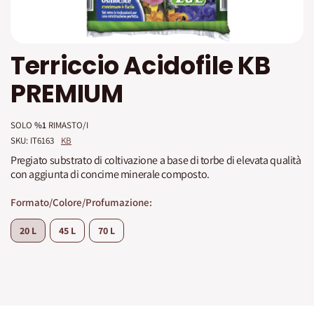
Vai
Terriccio Acidofile KB
all'inizio
della
PREMIUM
galleria
di
immagini
SOLO
%1
RIMASTO/I
SKU: 
IT6163
KB
Pregiato substrato di coltivazione a base di torbe di elevata qualità
con aggiunta di concime minerale composto.
Formato/Colore/Profumazione
20 L
45 L
70 L