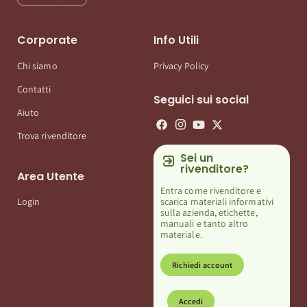
Corporate
Info Utili
Chi siamo
Privacy Policy
Contatti
Seguici sui social
Aiuto
Trova rivenditore
Sei un
rivenditore?
Area Utente
Entra come rivenditore e
scarica materiali informativi
Login
sulla azienda, etichette,
manuali e tanto altro
materiale.
Richiedi account
Accedi