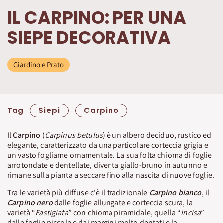
IL CARPINO: PER UNA
SIEPE DECORATIVA
Giardino e Prato
Tag
Siepi
Carpino
Il
Carpino
(
Carpinus betulus
) è un albero deciduo, rustico ed
elegante, caratterizzato da una particolare corteccia grigia e
un vasto fogliame ornamentale. La sua folta chioma di foglie
arrotondate e dentellate, diventa giallo-bruno in autunno e
rimane sulla pianta a seccare fino alla nascita di nuove foglie.
Tra le varietà più diffuse c'è il tradizionale
Carpino bianco
, il
Carpino nero
dalle foglie allungate e corteccia scura, la
varietà “
Fastigiata
” con chioma piramidale, quella “
Incisa
”
dalle foglie piccole e dai margini molto dentati e la