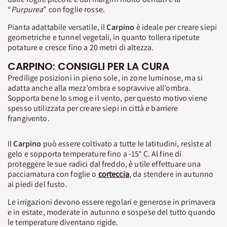
“
Purpurea
” con foglie rosse.
Pianta adattabile versatile, il
Carpino
è ideale per creare siepi
geometriche e tunnel vegetali, in quanto tollera ripetute
potature e cresce fino a 20 metri di altezza.
CARPINO: CONSIGLI PER LA CURA
Predilige posizioni in pieno sole, in zone luminose, ma si
adatta anche alla mezz’ombra e sopravvive all’ombra.
Sopporta bene lo smog e il vento, per questo motivo viene
spesso utilizzata per creare siepi in città e barriere
frangivento.
Il
Carpino
può essere coltivato a tutte le latitudini, resiste al
gelo e sopporta temperature fino a -15° C. Al fine di
proteggere le sue radici dal freddo, è utile effettuare una
pacciamatura con foglie o
corteccia
, da stendere in autunno
ai piedi del fusto.
Le irrigazioni devono essere regolari e generose in primavera
e in estate, moderate in autunno e sospese del tutto quando
le temperature diventano rigide.