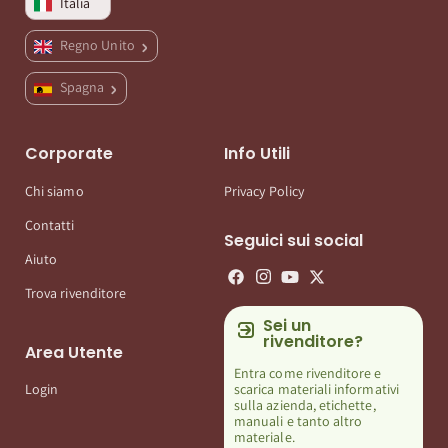
Italia
Regno Unito
Spagna
Corporate
Info Utili
Chi siamo
Privacy Policy
Contatti
Seguici sui social
Aiuto
Trova rivenditore
Sei un
rivenditore?
Area Utente
Entra come rivenditore e
scarica materiali informativi
Login
sulla azienda, etichette,
manuali e tanto altro
materiale.