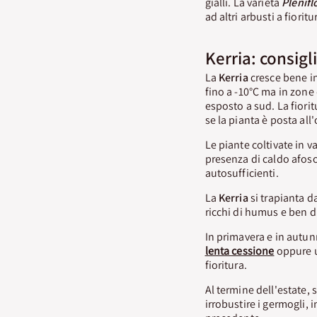
gialli. La varietà
Plenifl
ad altri arbusti a fiori
Kerria: consigl
La
Kerria
cresce bene in
fino a -10°C ma in zone
esposto a sud. La fiorit
se la pianta è posta all
Le piante coltivate in v
presenza di caldo afoso
autosufficienti.
La
Kerria
si trapianta da
ricchi di humus e ben d
In primavera e in autun
lenta cessione
oppure un
fioritura.
Al termine dell'estate, 
irrobustire i germogli, i