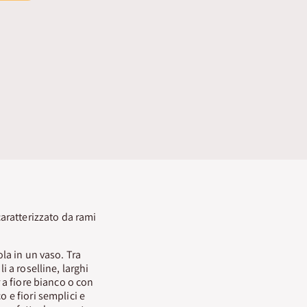
caratterizzato da rami
ola in un vaso. Tra
i a roselline, larghi
r a fiore bianco o con
 e fiori semplici e