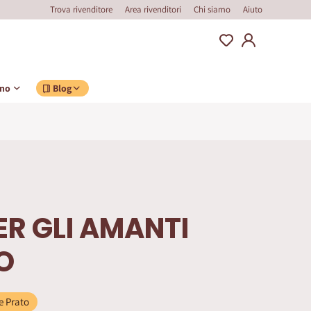
Trova rivenditore
Area rivenditori
Chi siamo
Aiuto
ino
Blog
ER GLI AMANTI
O
e Prato