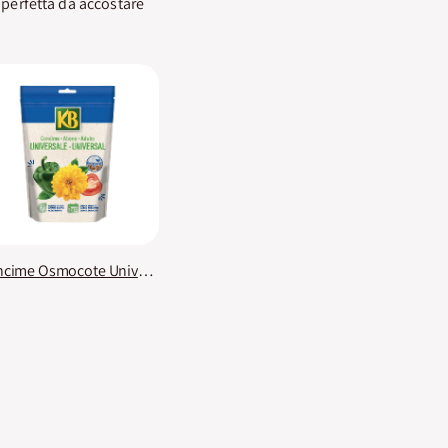
è perfetta da accostare
Concime Osmocote Universale KB