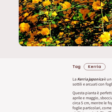
Tag
Kerria
La
Kerria japonica
è un 
sottili e arcuati con fog
Questa pianta è perfetta
aprile e maggio, sbocc
circa 5 cm, mentre le fo
foglie particolari, come