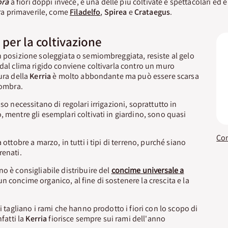
ora
a fiori doppi invece, è una delle più coltivate e spettacolari ed 
tura primaverile, come
Filadelfo
,
Spirea
e
Crataegus
.
i per la coltivazione
 posizione soleggiata o semiombreggiata, resiste al gelo
 dal clima rigido conviene coltivarla contro un muro
ura della
Kerria
è molto abbondante ma può essere scarsa
'ombra.
aso necessitano di regolari irrigazioni, soprattutto in
, mentre gli esemplari coltivati in giardino, sono quasi
 ottobre a marzo, in tutti i tipi di terreno, purché siano
renati.
no è consigliabile distribuire del
concime universale a
 concime organico, al fine di sostenere la crescita e la
si tagliano i rami che hanno prodotto i fiori con lo scopo di
nfatti la
Kerria
fiorisce sempre sui rami dell'anno