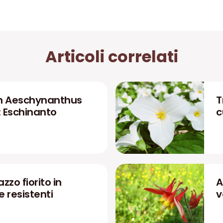
Articoli correlati
n Aeschynanthus
T
: Eschinanto
c
zzo fiorito in
A
 e resistenti
v