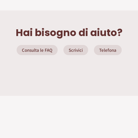
Hai bisogno di aiuto?
Consulta le FAQ
Scrivici
Telefona
ate
Info Utili
Privacy Policy
Seguici sui social