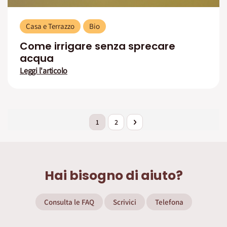
Casa e Terrazzo
Bio
Come irrigare senza sprecare
acqua
Leggi l'articolo
Pagina
Attualmente stai leggendo la pagina
Pagina
Pagina
Successivo
1
2
Hai bisogno di aiuto?
Consulta le FAQ
Scrivici
Telefona