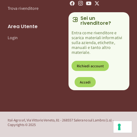
Trova rivenditore
Sei un
rivenditore?
Area Utente
Entra come rivenditore e
scarica materiali informativi
Login
sulla azienda, etichette,
manuali e tanto altro
materiale.
Richiedi account
Accedi
Ital-Agro srl, Via Vittorio Veneto, 81 - 268557 Salerano sul Lambro (Lo) -
Copyrights © 2025