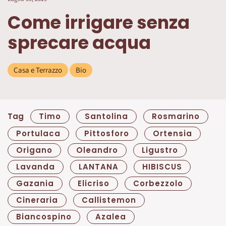
Come irrigare senza
sprecare acqua
Casa e Terrazzo
Bio
Tag
Timo
Santolina
Rosmarino
Portulaca
Pittosforo
Ortensia
Origano
Oleandro
Ligustro
Lavanda
LANTANA
HIBISCUS
Gazania
Elicriso
Corbezzolo
Cineraria
Callistemon
Biancospino
Azalea