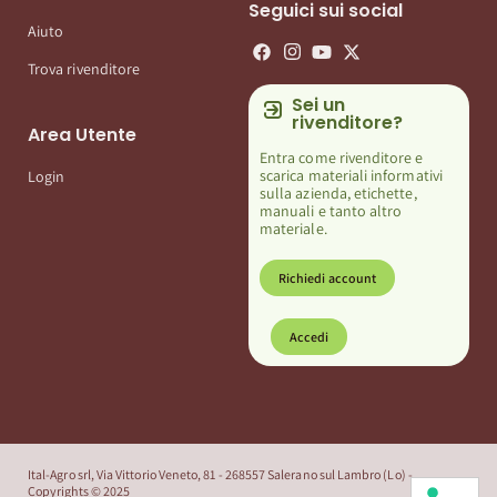
Seguici sui social
Aiuto
Trova rivenditore
Sei un
rivenditore?
Area Utente
Entra come rivenditore e
scarica materiali informativi
Login
sulla azienda, etichette,
manuali e tanto altro
materiale.
Richiedi account
Accedi
Ital-Agro srl, Via Vittorio Veneto, 81 - 268557 Salerano sul Lambro (Lo) -
Copyrights © 2025