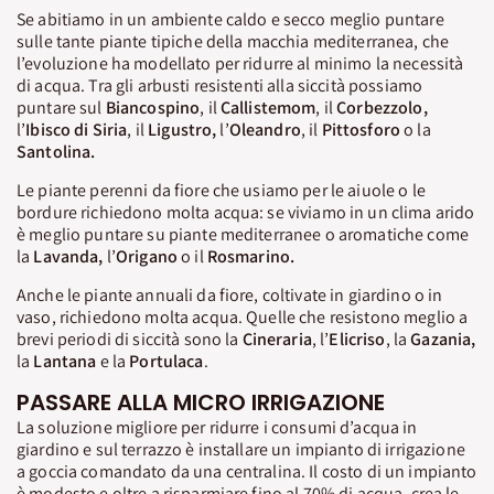
Se abitiamo in un ambiente caldo e secco meglio puntare
sulle tante piante tipiche della macchia mediterranea, che
l’evoluzione ha modellato per ridurre al minimo la necessità
di acqua. Tra gli arbusti resistenti alla siccità possiamo
puntare sul
Biancospino
, il
Callistemom
, il
Corbezzolo,
l’
Ibisco di Siria
, il
Ligustro,
l’
Oleandro
, il
Pittosforo
o la
Santolina
.
Le piante perenni da fiore che usiamo per le aiuole o le
bordure richiedono molta acqua: se viviamo in un clima arido
è meglio puntare su piante mediterranee o aromatiche come
la
Lavanda,
l’
Origano
o il
Rosmarino.
Anche le piante annuali da fiore, coltivate in giardino o in
vaso, richiedono molta acqua. Quelle che resistono meglio a
brevi periodi di siccità sono la
Cineraria
, l’
Elicriso
, la
Gazania,
la
Lantana
e la
Portulaca
.
PASSARE ALLA MICRO IRRIGAZIONE
La soluzione migliore per ridurre i consumi d’acqua in
giardino e sul terrazzo è installare un impianto di irrigazione
a goccia comandato da una centralina. Il costo di un impianto
è modesto e oltre a risparmiare fino al 70% di acqua, crea le