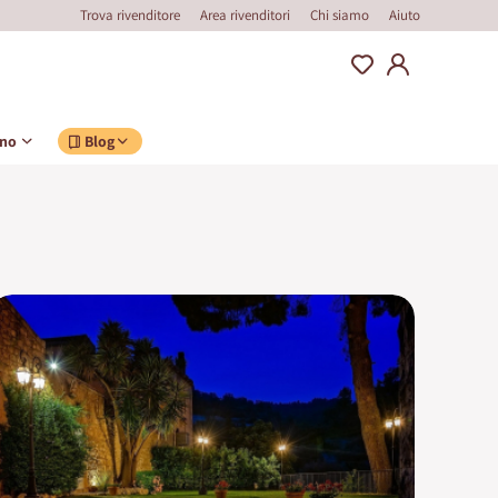
Trova rivenditore
Area rivenditori
Chi siamo
Aiuto
ino
Blog