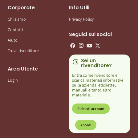
Corporate
Info Utili
Chi siamo
Privacy Policy
Contatti
Seguici sui social
Aiuto
Trova rivenditore
Sei un
rivenditore?
Area Utente
Entra come rivenditore e
scarica materiali informativi
Login
sulla azienda, etichette,
manuali e tanto altro
materiale.
Richiedi account
Accedi