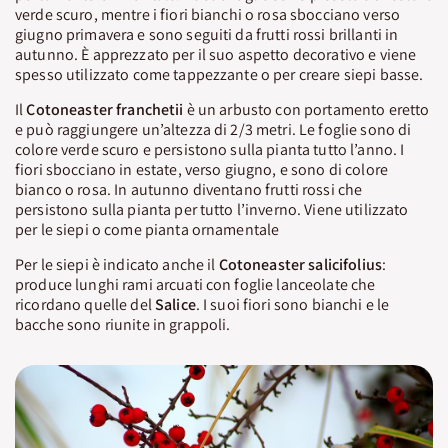
verde scuro, mentre i fiori bianchi o rosa sbocciano verso
giugno primavera e sono seguiti da frutti rossi brillanti in
autunno. È apprezzato per il suo aspetto decorativo e viene
spesso utilizzato come tappezzante o per creare siepi basse.
Il
Cotoneaster franchetii
è un arbusto con portamento eretto
e può raggiungere un’altezza di 2/3 metri. Le foglie sono di
colore verde scuro e persistono sulla pianta tutto l’anno. I
fiori sbocciano in estate, verso giugno, e sono di colore
bianco o rosa. In autunno diventano frutti rossi che
persistono sulla pianta per tutto l’inverno. Viene utilizzato
per le siepi o come pianta ornamentale
Per le siepi è indicato anche il
Cotoneaster salicifolius
:
produce lunghi rami arcuati con foglie lanceolate che
ricordano quelle del
Salice
. I suoi fiori sono bianchi e le
bacche sono riunite in grappoli.