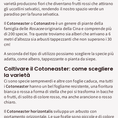
varietà producono fiori che diventano frutti rossi che attirano
gli uccellini selvatici, rendendo il nostro spazio verde un
paradiso per la fauna selvatica.
Il
Cotoneaster
o
Cotonastro
è un genere di piante della
famiglia delle
Rosacee
originaria della Cina e comprende più
di 200 specie. Tra queste troviamo sia alberi che arrivano a 6
metri d’altezza sia arbusti tappezzanti che non superano i 30
cm!
A seconda del tipo di utilizzo possiamo scegliere la specie più
adatta, come albero, tappezzante o pianta da siepe.
Coltivare il Cotoneaster: come scegliere
la varietà
Ci sono specie sempreverdi e altre con foglie caduca, ma tutti
i
Cotoneaster
hanno un bel fogliame resistente, una fioritura
bianca o rossa a forma di stella che poi si trasforma in bacche
o frutti, di solito di colore rosso, ma anche arancione o rosso
chiaro.
Il
Cotoneaster horizontalis
sviluppa un arbusto con
portamento orizzontale. Le sue foglie sono piccole e di colore