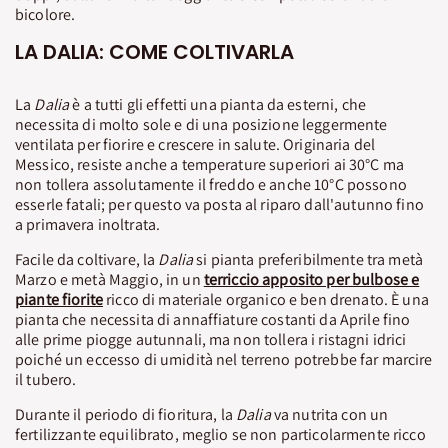
bicolore.
LA DALIA: COME COLTIVARLA
La
Dalia
è a tutti gli effetti una pianta da esterni, che
necessita di molto sole e di una posizione leggermente
ventilata per fiorire e crescere in salute. Originaria del
Messico, resiste anche a temperature superiori ai 30°C ma
non tollera assolutamente il freddo e anche 10°C possono
esserle fatali; per questo va posta al riparo dall'autunno fino
a primavera inoltrata.
Facile da coltivare, la
Dalia
si pianta preferibilmente tra metà
Marzo e metà Maggio, in un
terriccio apposito per bulbose e
piante fiorite
ricco di materiale organico e ben drenato. È una
pianta che necessita di annaffiature costanti da Aprile fino
alle prime piogge autunnali, ma non tollera i ristagni idrici
poiché un eccesso di umidità nel terreno potrebbe far marcire
il tubero.
Durante il periodo di fioritura, la
Dalia
va nutrita con un
fertilizzante equilibrato, meglio se non particolarmente ricco