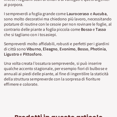
ai porpora.
I sempreverdi a foglia grande come
Lauroceraso
e
Aucuba
,
sono molto decorativi ma chiedono più lavoro, necessitando
potature di routine con le cesoie per non rovinare le foglie, al
contrario delle piante a foglia piccola come
Bosso
e
Tasso
che si tagliano con i tosasiepi.
Sempreverdi molto affidabili, robusti e perfetti per i giardini
di città sono
Viburno
,
Eleagno
,
Evonimo
,
Bosso
,
Photinia
,
Ligustro
e
Pittosforo
.
Una volta creata l’ossatura sempreverde, si può inserire
qualche accento stagionale, per esempio fiori di bulbose e
annuali ai piedi delle piante, al fine di ingentilire la staticità
della struttura sempreverde con la sorpresa di fioriture
effimere e colorate.