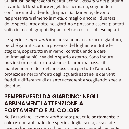
Gli
arbusti sempreverdi
costituiscono l’
ossatura
del giardino,
creando delle strutture vegetali schermanti, segnando i
confini e suddividendo gli spazi. Solitamente, devono
rappresentare almeno la metà, o meglio ancora i due terzi,
delle specie introdotte nel giardino e possono essere piantati
soli o in piccoli gruppi dispari, nel caso di piccoli esemplari.
Le specie
sempreverdi
non possono mancare in un giardino,
perché garantiscono la presenza del fogliame in tutte le
stagioni, sopratutto in inverno, contribuendo a dare
un’immagine più viva dello spazio esterno. Sono inoltre
preziosi come piante da siepe e da bordura bassa: il
mantenimento del fogliame assicura per tutto l’anno la
protezione nei confronti degli sguardi estranei e dai venti
freddi, a differenza di quanto accadrebbe scegliendo specie
decidue.
SEMPREVERDI DA GIARDINO: NEGLI
ABBINAMENTI ATTENZIONE AL
PORTAMENTO E AL COLORE
Nell’associare i
sempreverdi
tenete presente
portamento
e
colore
: non abbinate due specie a foglia scura, associate
invece i fogliami scuri ai chiari o ai variegati e quelli argentei