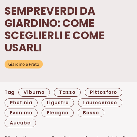
SEMPREVERDI DA
GIARDINO: COME
SCEGLIERLI E COME
USARLI
Giardino e Prato
Tag
Viburno
Tasso
Pittosforo
Photinia
Ligustro
Lauroceraso
Evonimo
Eleagno
Bosso
Aucuba