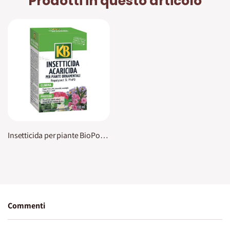
Prodotti in questo articolo
Insetticida per piante BioPolysect SL PFnPO KB
Commenti