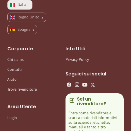
Italia
Regno Unito
Spagna
Corporate
Info Utili
Chi siamo
Privacy Policy
Contatti
Seguici sui social
Aiuto
Trova rivenditore
Sei un
rivenditore?
Area Utente
Entra come rivenditore e
scarica materiali informativi
Login
sulla azienda, etichette,
manuali e tanto altro